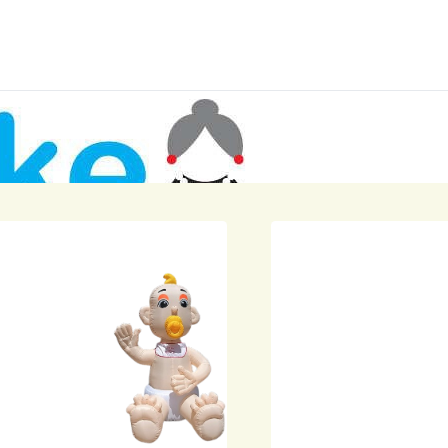
jes geregeld! Elke dag op te halen of terug te brengen. Duidelijke
nstructies worden bij geleverd. Kom zeker terug.
aar huren
Rob Lamers
nsioen
Skytubes
Rode lopers