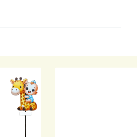
Al meermaals oplaaspoppen bij gekkepoppen besteld. En nu voor he
een geboortebord! Altijd goede service! 👌🏻
Maartje Bruinsma
Erg tevreden! De opblaaspop werd keurig binnen de vooraf aangege
tijden thuis geleverd en weer opgehaald. Ook is deze opgezet op de