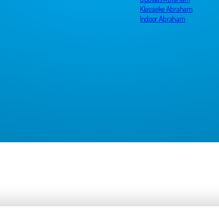
 aanrader
Klassieke Abraham
Indoor Abraham
Robin Koertshuis
pernetjes geregeld voor pensioen van onze collega.
k dank namens Therapiecentrum Twente!