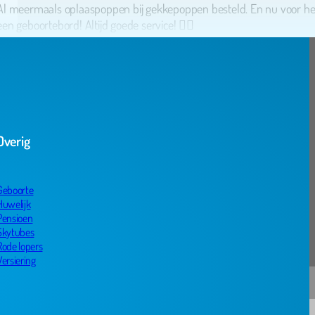
een geboortebord! Altijd goede service! 👌🏻
Overig
Geboorte
Huwelijk
Pensioen
Maartje Bruinsma
Skytubes
Rode lopers
Versiering
Erg tevreden! De opblaaspop werd keurig binnen de vooraf aangege
tijden thuis geleverd en weer opgehaald. Ook is deze opgezet op de
gewenste plek en weer opgeruimd. Zelf helemaal geen werk mee ge