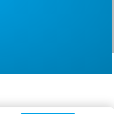
pop ziet er netjes en schoon uit. De medewerker is vriendelijk, goed
bereikbaar en flexibel. Wij konden last minute de pop nog naar een 
datum verplaatsen ivm het slechte weer.
Floor van Grouw