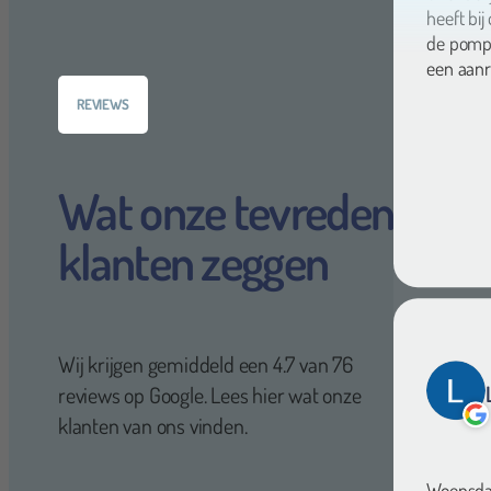
de pomp m
een aanr
REVIEWS
Wat onze tevreden
klanten zeggen
Wij krijgen gemiddeld een 4.7 van 76
reviews op Google. Lees hier wat onze
klanten van ons vinden.
Woensdag