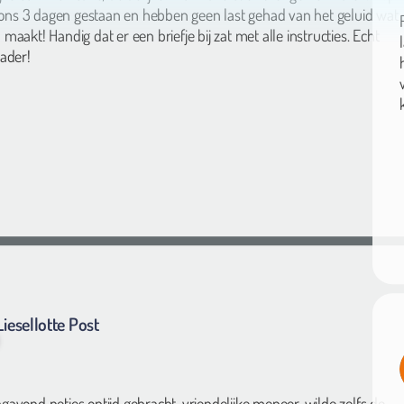
aakt! Handig dat er een briefje bij zat met alle instructies. Echt
ader!
Liesellotte Post
avond netjes optijd gebracht, vriendelijke meneer, wilde zelfs de