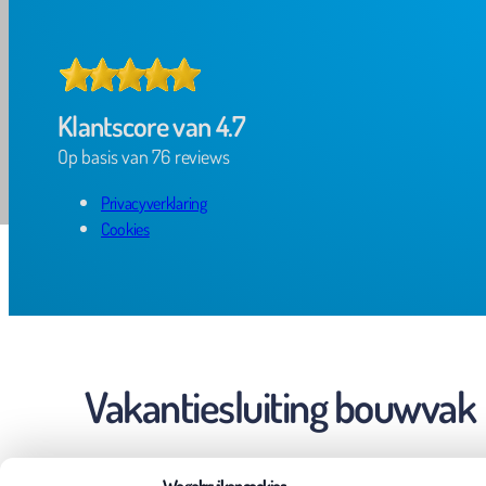
Echt een
Klantscore van 4.7
Op basis van 76 reviews
Privacyverklaring
Cookies
Vakantiesluiting bouwvak
Alles su
Hartelij