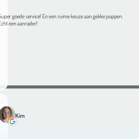
Super goede service! En een ruime keuze aan gekke poppen.
Echt een aanrader!
Kim
Al meermaals oplaaspoppen bij gekkepoppen besteld. En nu voor he