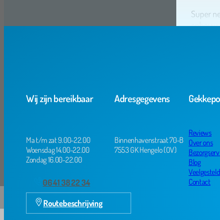
Super net
opbouw i
Wij zijn bereikbaar
Adresgegevens
Gekkep
Reviews
Ma t/m zat 9.00-22.00
Binnenhavenstraat 70-B
Over ons
Woensdag 14.00-22.00
7553 GK Hengelo (OV)
Bezorgserv
Zondag 16.00-22.00
Blog
Veelgestel
Contact
06 41 38 22 34
Routebeschrijving
Top serv
Alles ze