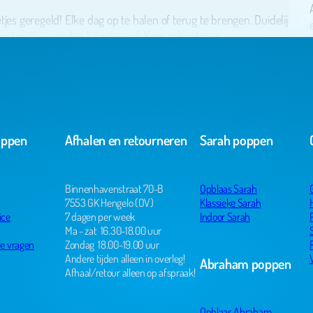
jes geregeld! Elke dag op te halen of terug te brengen. Duidelijke
nstructies worden bij geleverd. Kom zeker terug.
oppen
Afhalen en retourneren
Sarah poppen
Binnenhavenstraat 70-B
Opblaas Sarah
7553 GK Hengelo (OV)
Klassieke Sarah
ice
7 dagen per week
Indoor Sarah
Rob Lamers
Ma - zat 16.30-18.00 uur
de vragen
Zondag 18.00-19.00 uur
Andere tijden alleen in overleg!
Abraham poppen
Afhaal/retour alleen op afspraak!
ice op tijd brengen en ook op tijd weer ophalen
er netjes weer achter gelaten
Opblaas Abraham