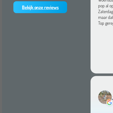
pop al o
Zaterdag
Bekijk onze reviews
maar dat
Top gere