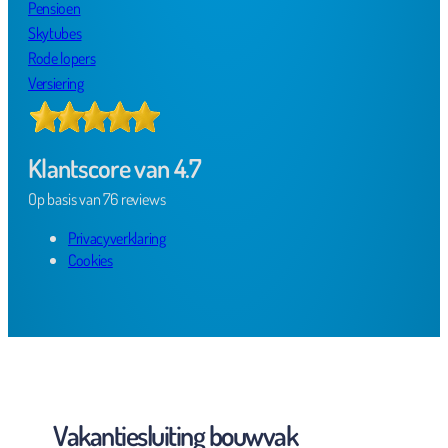
Pensioen
Skytubes
Rode lopers
Versiering
Klantscore van 4.7
Op basis van 76 reviews
Privacyverklaring
Cookies
Vakantiesluiting bouwvak