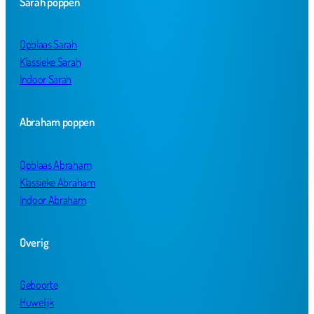
Sarah poppen
Opblaas Sarah
Klassieke Sarah
Indoor Sarah
Abraham poppen
Opblaas Abraham
Klassieke Abraham
Indoor Abraham
Overig
Geboorte
Huwelijk