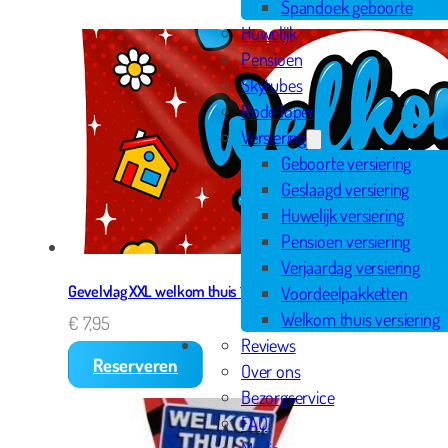
Spandoek geboorte
Huwelijk
Pensioen
Skytubes
Rode loper
Versiering
Geboorte versiering
Geslaagd versiering
Huwelijk versiering
Pensioen versiering
Verjaardag versiering
Gevelvlag XXL welkom thuis 150x90cm
Voordeelpakketten
Welkom thuis versiering
€
7,95
Reviews
Reserveren
Over ons
Bezorgservice
FAQ