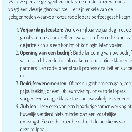
Wat uw speciale gelegenheid ook is, een rode loper van ons
voegt een vleugje glamour toe. Hier zijn enkele van de
gelegenheden waarvoor onze rode lopers perfect geschikt zijn:
Verjaardagsfeesten:
Vier uw mijlpaalverjaardag met ee
groots entree voor uzelf en uw gasten. Een rode loper za
de jarige zich als een koning of koningin laten voelen.
Opening van een bedrijf:
Bij de lancering van uw bedrijf
wilt u een blijvende indruk maken op potentiële klanten 
partners. Een rode loper straalt professionaliteit en succ
uit.
Bedrijfsevenementen:
Of het nu gaat om een gala, een
prijsuitreiking of een jubileumviering, onze rode lopers
voegen een vleugje klasse toe aan uw zakelijke evenemen
Jubilea:
Het vieren van een langdurige samenwerking of
huwelijk verdient niets minder dan een vorstelijke
ontvangst. Een rode loper benadrukt de betekenis van
deze mijlpaal.