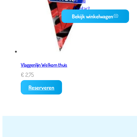
Media
Contact
Bekijk winkelwagen
Vlaggenlijn Welkom thuis
€
2,75
Reserveren