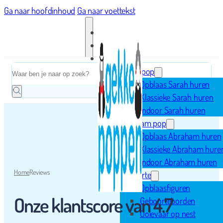
Ga naar hoofdinhoud
Ga naar voettekst
Home
Zoeken
Sarah pop
Opblaas Sarah huren
Klassieke Sarah huren
Indoor Sarah huren
Abraham pop
Opblaas Abraham huren
Klassieke Abraham hure
Indoor Abraham huren
Home
Reviews
Geboorte
Opblaasfiguren
Onze klantscore van 4.7
Geboorteborden
Ooievaar op nest