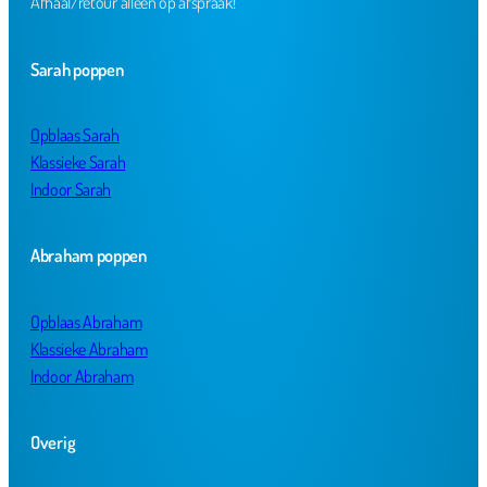
Afhaal/retour alleen op afspraak!
Sarah poppen
Opblaas Sarah
Klassieke Sarah
Indoor Sarah
Abraham poppen
Opblaas Abraham
Klassieke Abraham
Indoor Abraham
Overig