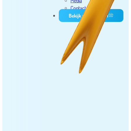
Media
Contact
Bekijk winkelwagen
d brengen en ook op tijd weer ophalen
weer achter gelaten
r
oertshuis
geregeld voor pensioen van onze collega.