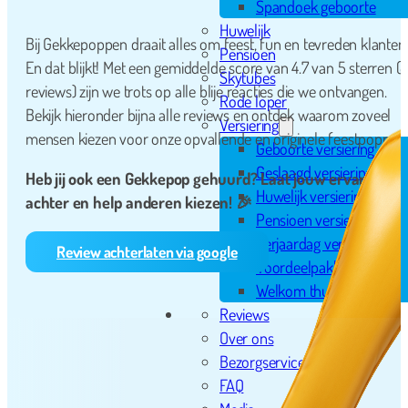
Spandoek geboorte
Huwelijk
Bij Gekkepoppen draait alles om feest, fun en tevreden klanten
Pensioen
En dat blijkt! Met een gemiddelde score van 4.7 van 5 sterren (8
Skytubes
reviews) zijn we trots op alle blije reacties die we ontvangen.
Rode loper
Bekijk hieronder bijna alle reviews en ontdek waarom zoveel
Versiering
mensen kiezen voor onze opvallende en originele feestpoppen.
Geboorte versiering
Geslaagd versiering
Heb jij ook een Gekkepop gehuurd? Laat jouw ervaring
Huwelijk versiering
achter en help anderen kiezen! 🎉
Pensioen versiering
Verjaardag versiering
Review achterlaten via google
Voordeelpakketten
Welkom thuis versiering
Reviews
Over ons
Bezorgservice
FAQ
mers