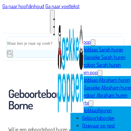
Ga naar hoofdinhoud
Ga naar voettekst
Home
Zoeken
Sarah pop
Opblaas Sarah huren
Klassieke Sarah huren
Indoor Sarah huren
Abraham pop
Opblaas Abraham huren
Klassieke Abraham hure
Geboortebord huren in
Indoor Abraham huren
Borne
Geboorte
Opblaasfiguren
Geboorteborden
Ooievaar op nest
Wil je een geboortebord huren voor in Borne en