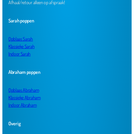
Afhaal/retour alleen op afspraak!
Sarah poppen
Opblaas Sarah
Klassieke Sarah
Indoor Sarah
Abraham poppen
Opblaas Abraham
Klassieke Abraham
Indoor Abraham
Overig