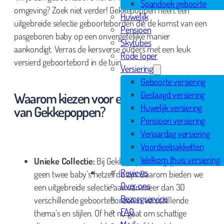
Spandoek geboorte
omgeving? Zoek niet verder! Gekkepoppen heeft een
Huwelijk
uitgebreide selectie geboorteborden die de komst van een
Pensioen
pasgeboren baby op een onvergetelijke manier
Skytubes
aankondigt. Verras de kersverse ouders met een leuk
Rode loper
versierd geboortebord in de tuin.
Versiering
Geboorte versiering
Geslaagd versiering
Waarom kiezen voor een geboortebord
Huwelijk versiering
van Gekkepoppen?
Pensioen versiering
Verjaardag versiering
Voordeelpakketten
Welkom thuis versiering
Unieke Collectie:
Bij Gekkepoppen begrijpen we dat
Reviews
geen twee baby’s hetzelfde zijn. Daarom bieden we
Over ons
een uitgebreide selectie aan van meer dan 30
Bezorgservice
verschillende geboorteborden in verschillende
FAQ
thema’s en stijlen. Of het nu gaat om schattige