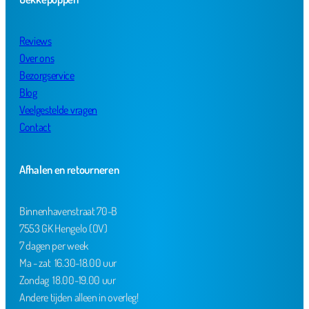
Reviews
Over ons
Bezorgservice
Blog
Veelgestelde vragen
Contact
Afhalen en retourneren
Binnenhavenstraat 70-B
7553 GK Hengelo (OV)
7 dagen per week
Ma - zat 16.30-18.00 uur
Zondag 18.00-19.00 uur
Andere tijden alleen in overleg!