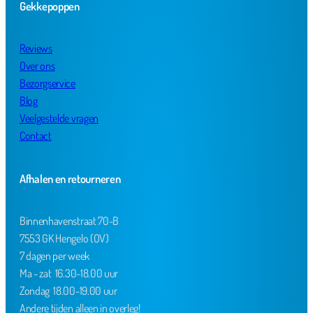
Gekkepoppen
Reviews
Over ons
Bezorgservice
Blog
Veelgestelde vragen
Contact
Afhalen en retourneren
Binnenhavenstraat 70-B
7553 GK Hengelo (OV)
7 dagen per week
Ma - zat 16.30-18.00 uur
Zondag 18.00-19.00 uur
Andere tijden alleen in overleg!