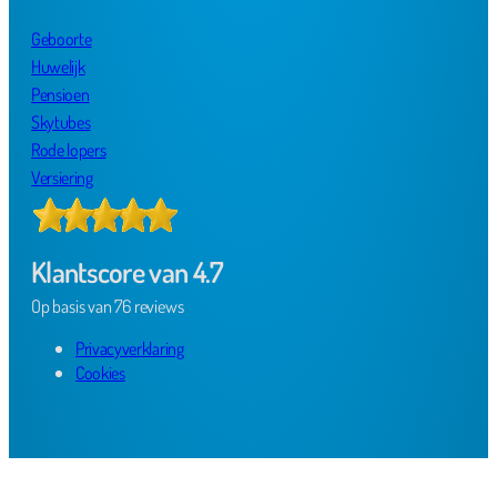
Geboorte
Huwelijk
Pensioen
Skytubes
Rode lopers
Versiering
Klantscore van 4.7
Op basis van 76 reviews
Privacyverklaring
Cookies