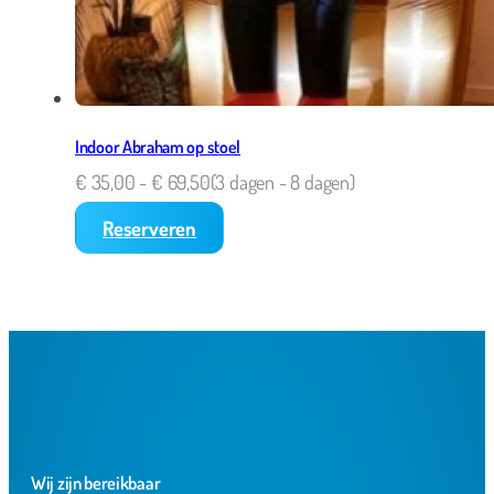
Indoor Abraham op stoel
€
35,00
-
€
69,50
(3 dagen - 8 dagen)
Reserveren
Wij zijn bereikbaar