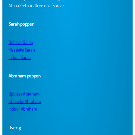
Afhaal/retour alleen op afspraak!
Sarah poppen
Opblaas Sarah
Klassieke Sarah
Indoor Sarah
Abraham poppen
Opblaas Abraham
Klassieke Abraham
Indoor Abraham
Overig