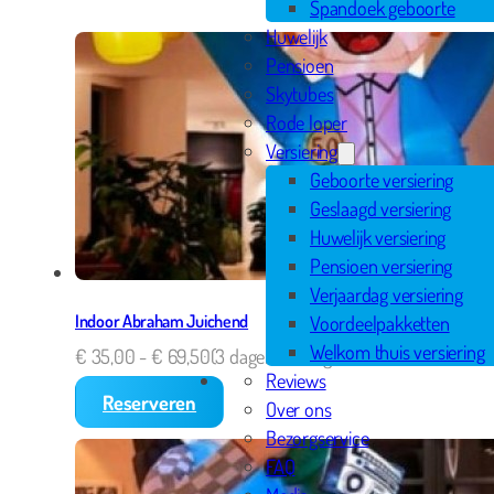
Spandoek geboorte
Huwelijk
Pensioen
Skytubes
Rode loper
Versiering
Geboorte versiering
Geslaagd versiering
Huwelijk versiering
Pensioen versiering
Verjaardag versiering
Indoor Abraham Juichend
Voordeelpakketten
Welkom thuis versiering
€
35,00
-
€
69,50
(3 dagen - 8 dagen)
Reviews
Reserveren
Over ons
Bezorgservice
FAQ