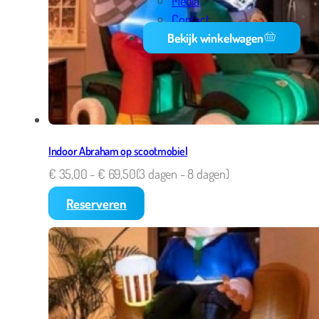
Media
Contact
Bekijk winkelwagen
Indoor Abraham op scootmobiel
€
35,00
-
€
69,50
(3 dagen - 8 dagen)
Reserveren