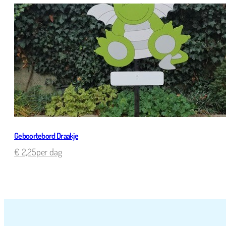
Geboortebord Draakje
€
2,25
per dag