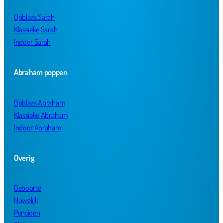
Opblaas Sarah
Klassieke Sarah
Indoor Sarah
Abraham poppen
Opblaas Abraham
Klassieke Abraham
Indoor Abraham
Overig
Geboorte
Huwelijk
Pensioen