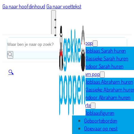
Ga naar hoofdinhoud
Ga naar voettekst
Home
Zoeken
Sarah pop
Opblaas Sarah huren
Klassieke Sarah huren
Indoor Sarah huren
🔍
Abraham pop
Opblaas Abraham huren
Klassieke Abraham hure
Indoor Abraham huren
Geboorte
Opblaasfiguren
Geboorteborden
Ooievaar op nest