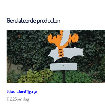
Gerelateerde producten
Geboortebord Tijgertje
€
2,25
per dag