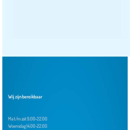
Wij zijn bereikbaar
Ma t/m zat 9.00-22.00
Woensdag 14.00-22.00