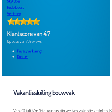
Skytubes
Rode lopers
Versiering
Klantscore van 4.7
Op basis van 76 reviews
Privacyverklaring
Cookies
Vakantiesluiting bouwvak
Van 20 juli t/m 10 augustus zijn we ivm vakantie gesloten. B