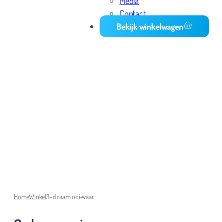
Media
Contact
Bekijk winkelwagen
Home
Winkel
3-d raam ooievaar