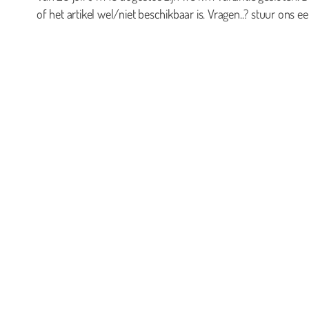
of het artikel wel/niet beschikbaar is. Vragen..? stuur ons ee
0
Geen producten in de winkelwagen.