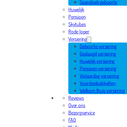
Spandoek geboorte
Huwelijk
Pensioen
Skytubes
Rode loper
Versiering
Geboorte versiering
Geslaagd versiering
Huwelijk versiering
Pensioen versiering
Verjaardag versiering
Voordeelpakketten
Welkom thuis versiering
Reviews
Over ons
Bezorgservice
FAQ