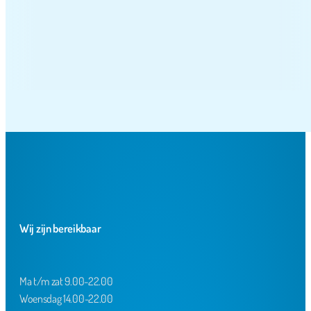
Wij zijn bereikbaar
Ma t/m zat 9.00-22.00
Woensdag 14.00-22.00