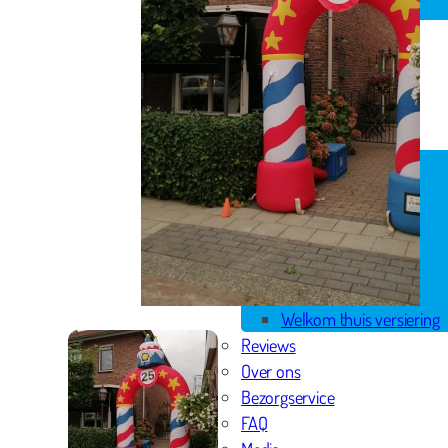
Spandoek geboorte
Huwelijk
Pensioen
Skytubes
Rode loper
Versiering
Geboorte versiering
Geslaagd versiering
Huwelijk versiering
Pensioen versiering
Verjaardag versiering
Voordeelpakketten
Welkom thuis versiering
Reviews
Over ons
Bezorgservice
FAQ