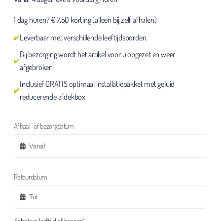
1 dag huren? € 7,50 korting (alleen bij zelf afhalen)
Leverbaar met verschillende leeftijdsborden.
Bij bezorging wordt het artikel voor u opgezet en weer
afgebroken
Inclusief GRATIS optimaal installatiepakket met geluid
reducerende afdekbox
Afhaal- of bezorgdatum
Retourdatum
(required)
Selecteer leeftijd of banner
*