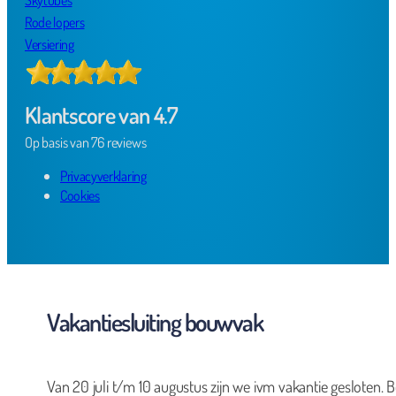
Skytubes
Rode lopers
Versiering
Klantscore van 4.7
Op basis van 76 reviews
Privacyverklaring
Cookies
Vakantiesluiting bouwvak
Van 20 juli t/m 10 augustus zijn we ivm vakantie gesloten. B