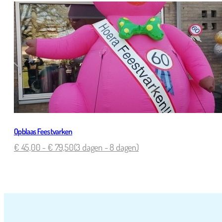
Opblaas Feestvarken
€
45,00
-
€
79,50
(3 dagen - 8 dagen)