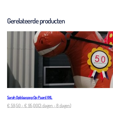
Gerelateerde producten
Sarah Opblaaspop Op Paard XXL
€
59,50
-
€
95,00
(3 dagen - 8 dagen)