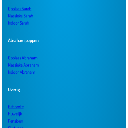
Opblaas Sarah
Klassieke Sarah
Indoor Sarah
Abraham poppen
Opblaas Abraham
Klassieke Abraham
Indoor Abraham
Overig
Geboorte
Huwelijk
Pensioen