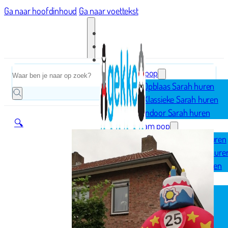
Ga naar hoofdinhoud
Ga naar voettekst
Home
Zoeken
Sarah pop
Opblaas Sarah huren
Klassieke Sarah huren
Indoor Sarah huren
🔍
Abraham pop
Opblaas Abraham huren
Klassieke Abraham hure
Indoor Abraham huren
Geboorte
Opblaasfiguren
Geboorteborden
Ooievaar op nest