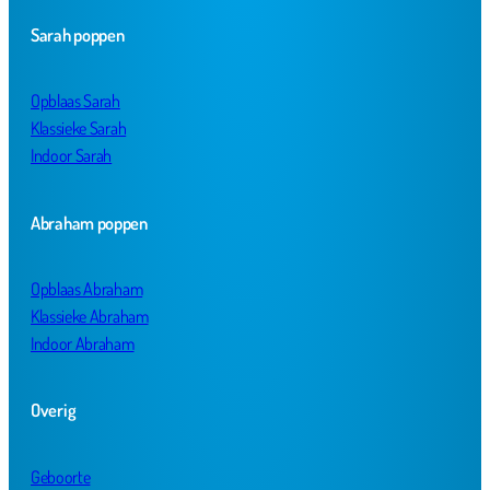
Sarah poppen
Opblaas Sarah
Klassieke Sarah
Indoor Sarah
Abraham poppen
Opblaas Abraham
Klassieke Abraham
Indoor Abraham
Overig
Geboorte