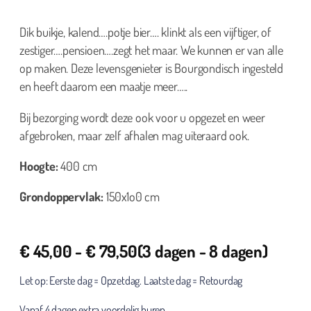
Dik buikje, kalend….potje bier…. klinkt als een vijftiger, of
zestiger….pensioen….zegt het maar. We kunnen er van alle
op maken. Deze levensgenieter is Bourgondisch ingesteld
en heeft daarom een maatje meer…..
Bij bezorging wordt deze ook voor u opgezet en weer
afgebroken, maar zelf afhalen mag uiteraard ook.
Hoogte:
400 cm
Grondoppervlak:
150x1o0 cm
€
45,00
-
€
79,50
(3 dagen - 8 dagen)
Let op: Eerste dag = Opzetdag. Laatste dag = Retourdag
Vanaf 4 dagen extra voordelig huren