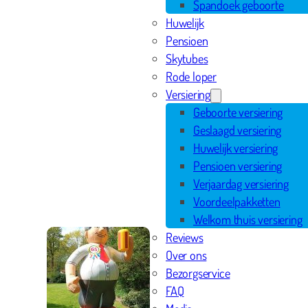
Spandoek geboorte
Huwelijk
Pensioen
Skytubes
Rode loper
Versiering
Geboorte versiering
Geslaagd versiering
Huwelijk versiering
Pensioen versiering
Verjaardag versiering
Voordeelpakketten
Welkom thuis versiering
Reviews
Over ons
Bezorgservice
FAQ