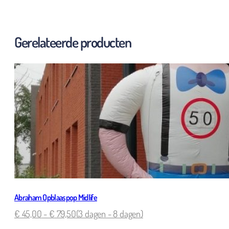
Gerelateerde producten
Abraham Opblaaspop Midlife
€
45,00
-
€
79,50
(3 dagen - 8 dagen)