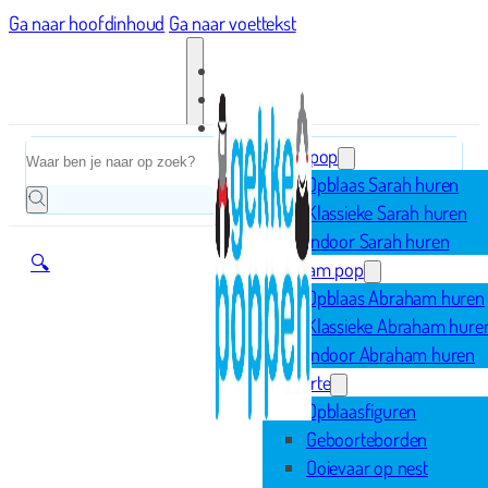
Ga naar hoofdinhoud
Ga naar voettekst
Home
Zoeken
Sarah pop
Opblaas Sarah huren
Klassieke Sarah huren
Indoor Sarah huren
🔍
Abraham pop
Opblaas Abraham huren
Klassieke Abraham hure
Indoor Abraham huren
Geboorte
Opblaasfiguren
Geboorteborden
Ooievaar op nest