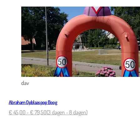
dav
Abraham Opblaaspop Boog
€
45,00
-
€
79,50
(3 dagen - 8 dagen)