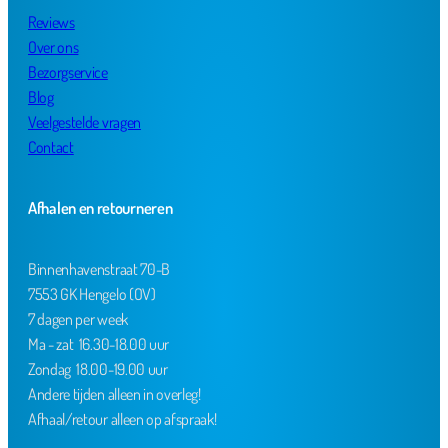
Reviews
Over ons
Bezorgservice
Blog
Veelgestelde vragen
Contact
Afhalen en retourneren
Binnenhavenstraat 70-B
7553 GK Hengelo (OV)
7 dagen per week
Ma - zat 16.30-18.00 uur
Zondag 18.00-19.00 uur
Andere tijden alleen in overleg!
Afhaal/retour alleen op afspraak!