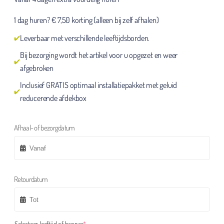
1 dag huren? € 7,50 korting (alleen bij zelf afhalen)
Leverbaar met verschillende leeftijdsborden.
Bij bezorging wordt het artikel voor u opgezet en weer
afgebroken
Inclusief GRATIS optimaal installatiepakket met geluid
reducerende afdekbox
Afhaal- of bezorgdatum
Retourdatum
(required)
Selecteer leeftijd of banner
*