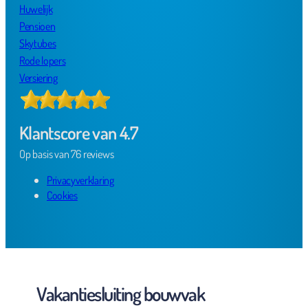
Huwelijk
Pensioen
Skytubes
Rode lopers
Versiering
Klantscore van 4.7
Op basis van 76 reviews
Privacyverklaring
Cookies
Vakantiesluiting bouwvak