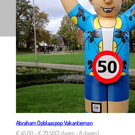
Alles sup
Hartelij
Abraham Opblaaspop Vakantieman
€
45,00
-
€
79,50
(3 dagen - 8 dagen)