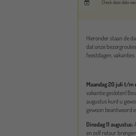
Check deze data voor
iesellotte Post
Hieronder staan de d
dat onze bezorgroutes 
vond netjes optijd gebracht, vriendelijke meneer,
Supe
feestdagen, vakanties 
fs de pop al opzetten. De meneer gaf nog wat tips.
Echt
netjes tussen de aangegeven tijd opgehaald, we wilde
n maar dat was niet nodig van de jonge dame.
eld.
Maandag 20 juli t/m
vakantie gesloten! Bes
augustus kunt u gewoo
gewoon beantwoord en
Dinsdag 11 augustus:
en zelf retour brengen