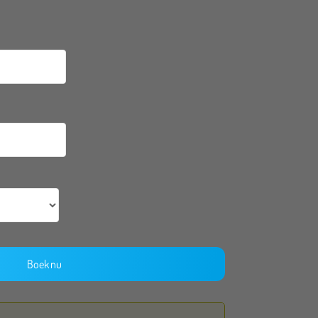
Anita Hoekstein
bedrijf de pop werd netjes op tijd bezorgd en neergezet. En
 het lawaai werd de compressor in een mooi krat gedaan
ijna niet te horen. Ook het ophalen van de pop werd op
angegeven tijd gedaan, en we hadden er zelf geen werk
 Ik raad Gekkepoppen dus echt aan en kom graag bij
 terug
Boek nu