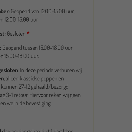
ber:
Geopend van 12.00-15.00 uur,
Kim
n 12.00-15.00 uur
st:
Gesloten
*
eermaals oplaaspoppen bij gekkepoppen besteld. En nu
het eerst een geboortebord! Altijd goede service! 👌🏻
:
Geopend tussen 15.00-18.00 uur,
n 15.00-18.00 uur.
gesloten
: In deze periode verhuren wij
en
, alleen klassieke poppen en
 kunnen 27-12 gehaald/bezorgd
g 3-1 retour. Hiervoor reken wij geen
en we in de bevestiging.
 dag eerder gehaald of 1 dag later