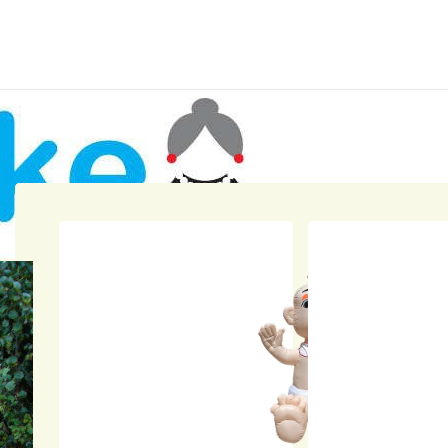
Home
Winkel
Abraham pop rollator O
Abraham 
Opa
nsioen
Skytubes
Rode lopers
Versiering