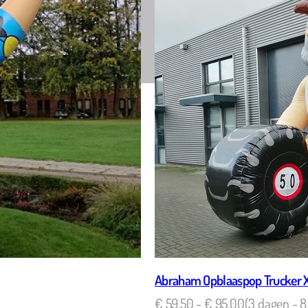
Robin Koertshuis
ernetjes geregeld voor pensioen van onze collega.
Leuke
k dank namens Therapiecentrum Twente!
bekij
Goed
Abraham Opblaaspop Trucker 
€
59,50
-
€
95,00
(3 dagen - 8