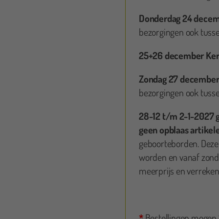
Donderdag 24 decem
bezorgingen ook tusse
Judith Bouwman
25+26 december Ker
Al m
voor 
Zondag 27 december
bezorgingen ook tusse
jes geregeld! Elke dag op te halen of terug te
Duidelijke opbouw instructies worden bij geleverd.
28-12 t/m 2-1-2027 
r terug.
geen opblaas artikel
geboorteborden. Deze
worden en vanaf zonda
meerprijs en verreken
*
Bestellingen mogen 1