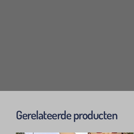
Top servi
Alles zee
Echt een
Gerelateerde producten