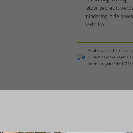
retour gebracht worde
mindering in de bevest
bestellen.
Rob Lamers
Erg 
aange
deze
hele
Afhalen is gratis. Laten bezorg
ce op tijd brengen en ook op tijd weer ophalen
schoo
vullen in de winkelwagen, u zi
r netjes weer achter gelaten
flexi
orderbedragen onder € 22,50 
 aanrader
datu