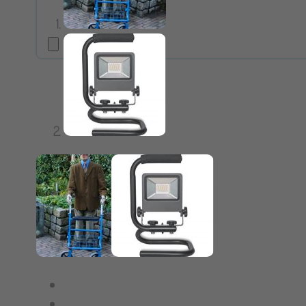
Geen producten in de winkelwagen.
Vriendeli
en halen.
last geh
een briefj