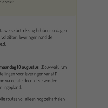
 je bestelt
Emma Langkamp
ata welke betrekking hebben op dagen
vol zitten, leveringen rond de
r goede service! En een ruime keuze aan gekke poppen.
e.d.
 een aanrader!
 maandag 10 augustus
: (Bouwvak) ivm
tellingen voor leveringen vanaf 11
n via de site doen, deze worden
 ingepland.
Alle routes vol; alleen nog zelf afhalen
.