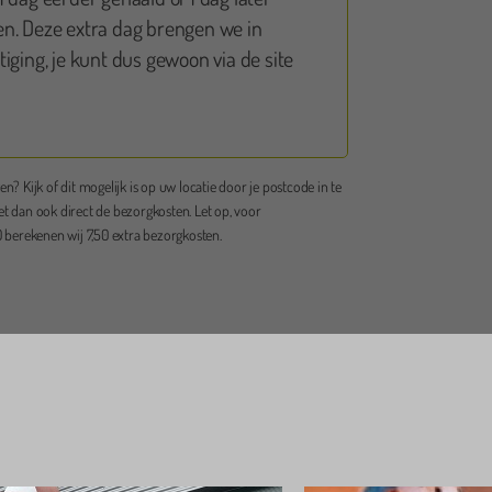
Maartje Bruinsma
n. Deze extra dag brengen we in
iging, je kunt dus gewoon via de site
tevreden! De opblaaspop werd keurig binnen de vooraf
geven tijden thuis geleverd en weer opgehaald. Ook is
 opgezet op de gewenste plek en weer opgeruimd. Zelf
maal geen werk mee gehad. De pop ziet er netjes en
en? Kijk of dit mogelijk is op uw locatie door je postcode in te
n uit. De medewerker is vriendelijk, goed bereikbaar en
et dan ook direct de bezorgkosten. Let op, voor
bel. Wij konden last minute de pop nog naar een andere
berekenen wij 7,50 extra bezorgkosten.
m verplaatsen ivm het slechte weer.