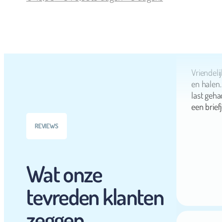
Vriendeli
en halen.
last geh
een briefj
REVIEWS
Wat onze
tevreden klanten
zeggen