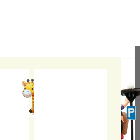
pa
pop rollator