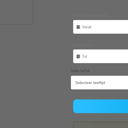
Afhaal- of bezorgdatum
Janneke Frankes
Fijn 
voor
jke communicatie, duidelijke informatie over brengen
Retourdatum
dus b
 Pop heeft bij ons 3 dagen gestaan en hebben geen
de a
ad van het geluid wat de pomp maakt! Handig dat er
mee.
e bij zat met alle instructies. Echt een aanrader!
jullie
(required)
Welke leeftijd
*