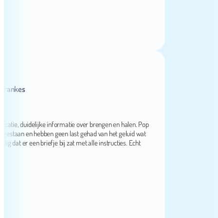
nkes
, duidelijke informatie over brengen en halen. Pop
taan en hebben geen last gehad van het geluid wat
er een briefje bij zat met alle instructies. Echt