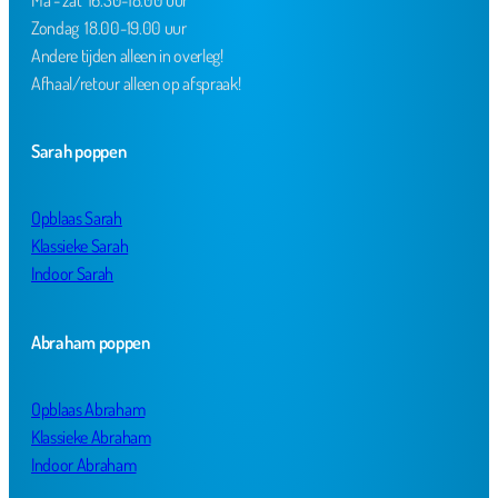
Zondag 18.00-19.00 uur
Andere tijden alleen in overleg!
Afhaal/retour alleen op afspraak!
Sarah poppen
Opblaas Sarah
Klassieke Sarah
Indoor Sarah
Abraham poppen
Opblaas Abraham
Klassieke Abraham
Indoor Abraham