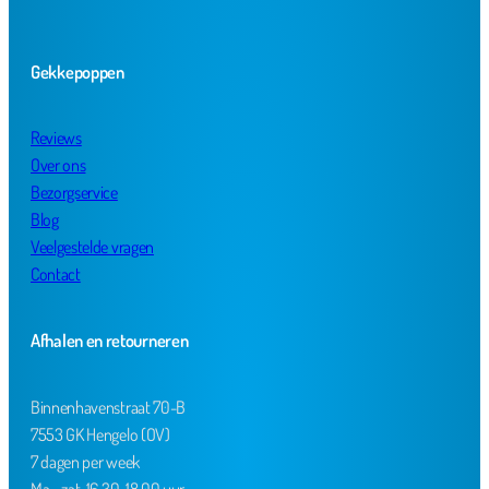
Gekkepoppen
Reviews
Over ons
Bezorgservice
Blog
Veelgestelde vragen
Contact
Afhalen en retourneren
Binnenhavenstraat 70-B
7553 GK Hengelo (OV)
7 dagen per week
Ma - zat 16.30-18.00 uur