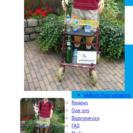
Spandoek geboorte
Huwelijk
Pensioen
Skytubes
Rode loper
Versiering
Geboorte versiering
Geslaagd versiering
Huwelijk versiering
Pensioen versiering
Verjaardag versiering
Voordeelpakketten
Welkom thuis versiering
Reviews
Over ons
Bezorgservice
FAQ