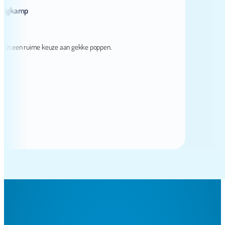
kamp
 een ruime keuze aan gekke poppen.