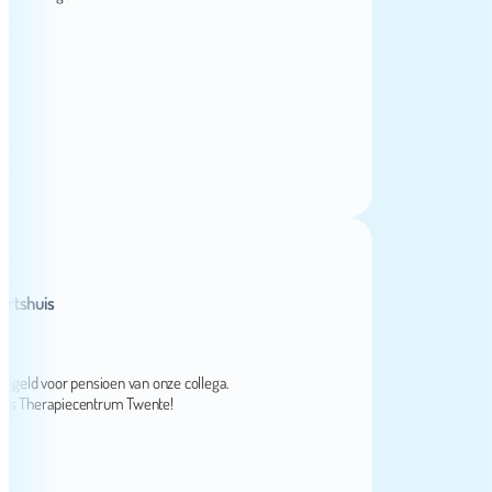
huis
d voor pensioen van onze collega.
herapiecentrum Twente!