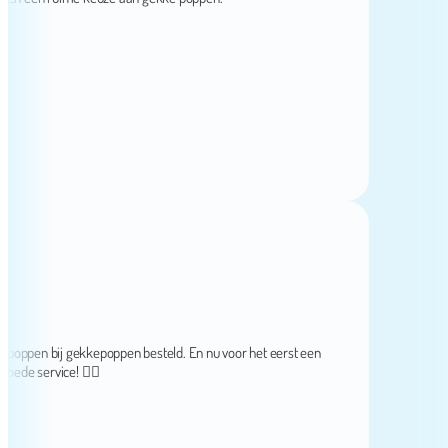
n bij gekkepoppen besteld. En nu voor het eerst een
 service! 👌🏻