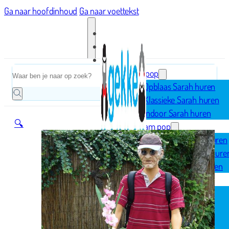
Ga naar hoofdinhoud
Ga naar voettekst
Home
Zoeken
Sarah pop
Opblaas Sarah huren
Klassieke Sarah huren
Indoor Sarah huren
🔍
Abraham pop
Opblaas Abraham huren
Klassieke Abraham hure
Indoor Abraham huren
Geboorte
Opblaasfiguren
Geboorteborden
Ooievaar op nest