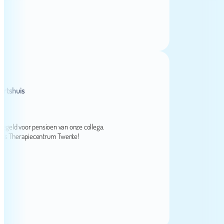
huis
d voor pensioen van onze collega.
herapiecentrum Twente!