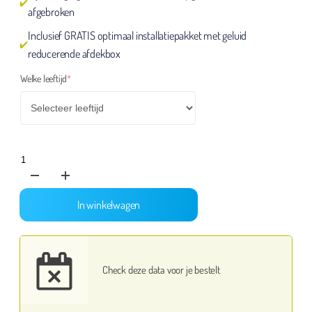
afgebroken
Inclusief GRATIS optimaal installatiepakket met geluid
reducerende afdekbox
(required)
Welke leeftijd
*
Abraham
pop
Wandelaar
In winkelwagen
aantal
Check deze data voor je bestelt