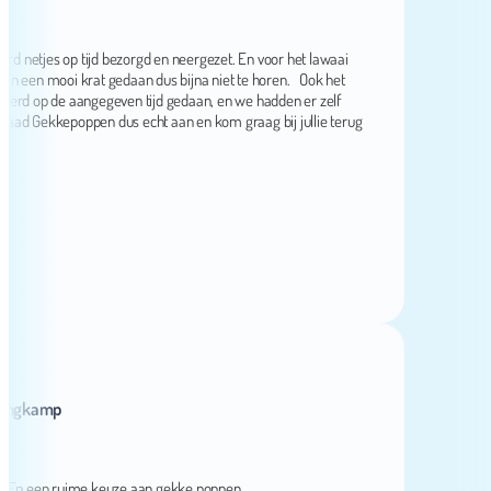
etjes op tijd bezorgd en neergezet. En voor het lawaai
n mooi krat gedaan dus bijna niet te horen. Ook het
op de aangegeven tijd gedaan, en we hadden er zelf
ekkepoppen dus echt aan en kom graag bij jullie terug
kamp
 een ruime keuze aan gekke poppen.