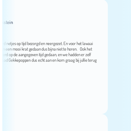
ein
etjes op tijd bezorgd en neergezet. En voor het lawaai
n mooi krat gedaan dus bijna niet te horen. Ook het
op de aangegeven tijd gedaan, en we hadden er zelf
ekkepoppen dus echt aan en kom graag bij jullie terug