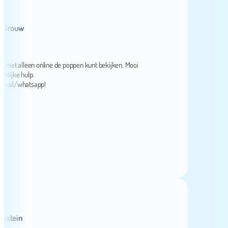
ouw
t alleen online de poppen kunt bekijken. Mooi
ke hulp.
l/whatsapp!
ein