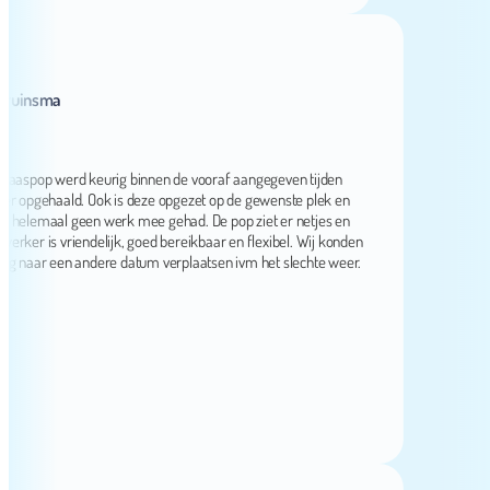
nsma
pop werd keurig binnen de vooraf aangegeven tijden
pgehaald. Ook is deze opgezet op de gewenste plek en
emaal geen werk mee gehad. De pop ziet er netjes en
 is vriendelijk, goed bereikbaar en flexibel. Wij konden
aar een andere datum verplaatsen ivm het slechte weer.