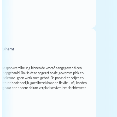
nsma
pop werd keurig binnen de vooraf aangegeven tijden
pgehaald. Ook is deze opgezet op de gewenste plek en
emaal geen werk mee gehad. De pop ziet er netjes en
 is vriendelijk, goed bereikbaar en flexibel. Wij konden
aar een andere datum verplaatsen ivm het slechte weer.