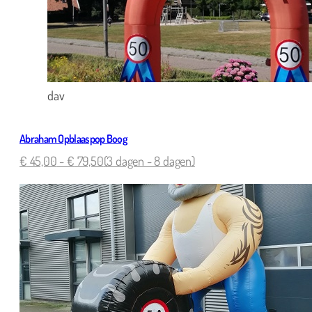
dav
Abraham Opblaaspop Boog
€
45,00
-
€
79,50
(3 dagen - 8 dagen)