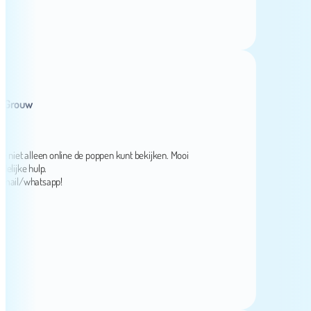
ouw
t alleen online de poppen kunt bekijken. Mooi
ke hulp.
l/whatsapp!