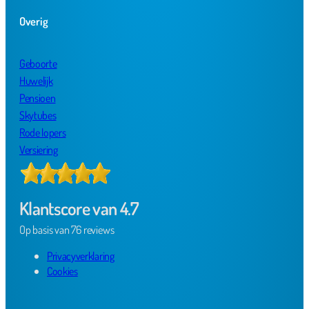
Overig
Geboorte
Huwelijk
Pensioen
Skytubes
Rode lopers
Versiering
Klantscore van 4.7
Op basis van 76 reviews
Privacyverklaring
Cookies