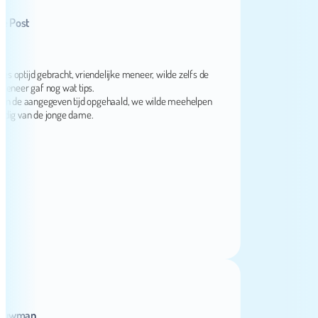
st
jd gebracht, vriendelijke meneer, wilde zelfs de
r gaf nog wat tips.
e aangegeven tijd opgehaald, we wilde meehelpen
van de jonge dame.
man