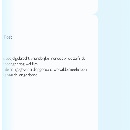
st
jd gebracht, vriendelijke meneer, wilde zelfs de
r gaf nog wat tips.
e aangegeven tijd opgehaald, we wilde meehelpen
van de jonge dame.