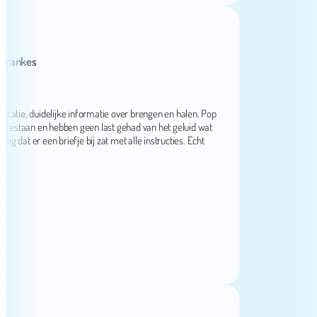
nkes
, duidelijke informatie over brengen en halen. Pop
taan en hebben geen last gehad van het geluid wat
er een briefje bij zat met alle instructies. Echt