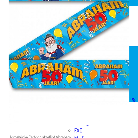
Spandoek geboorte
Huwelijk
Pensioen
Skytubes
Rode loper
Versiering
Geboorte versiering
Geslaagd versiering
Huwelijk versiering
Pensioen versiering
Verjaardag versiering
Voordeelpakketten
Welkom thuis versiering
Reviews
Over ons
Bezorgservice
FAQ
Home
Winkel
Cartoon afzetlint Abraham