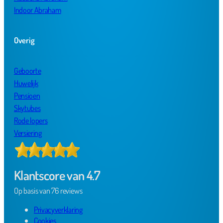
Indoor Abraham
Overig
Geboorte
Huwelijk
Pensioen
Skytubes
Rode lopers
Versiering
Klantscore van 4.7
Op basis van 76 reviews
Privacyverklaring
Cookies