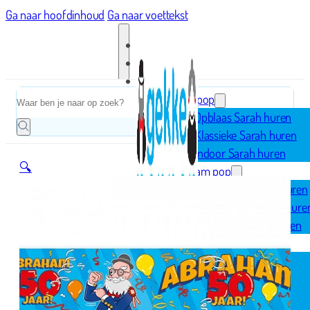
Ga naar hoofdinhoud
Ga naar voettekst
Home
Zoeken
Sarah pop
Opblaas Sarah huren
Klassieke Sarah huren
Indoor Sarah huren
🔍
Abraham pop
Opblaas Abraham huren
Klassieke Abraham hure
Indoor Abraham huren
Geboorte
Opblaasfiguren
Geboorteborden
Ooievaar op nest