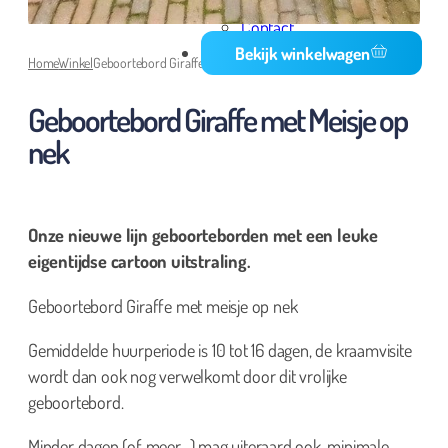
Media
Contact
Bekijk winkelwagen
Home
Winkel
Geboortebord Giraffe met Meisje op nek
Geboortebord Giraffe met Meisje op
nek
Onze nieuwe lijn geboorteborden met een leuke
eigentijdse cartoon uitstraling.
Geboortebord Giraffe met meisje op nek
Gemiddelde huurperiode is 10 tot 16 dagen, de kraamvisite
wordt dan ook nog verwelkomt door dit vrolijke
geboortebord.
Minder dagen (of meer…) mag uiteraard ook, minimale