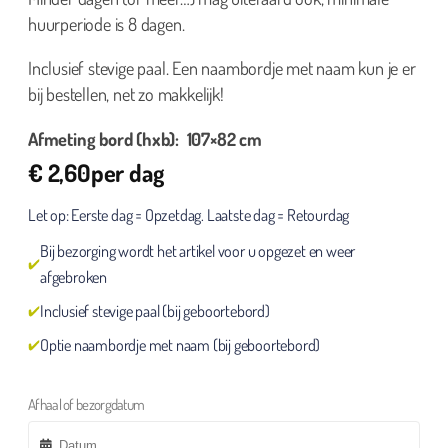
huurperiode is 8 dagen.
Inclusief stevige paal. Een naambordje met naam kun je er
bij bestellen, net zo makkelijk!
Afmeting bord (hxb): 107×82 cm
€
2,60
per dag
Let op: Eerste dag = Opzetdag. Laatste dag = Retourdag
Bij bezorging wordt het artikel voor u opgezet en weer
afgebroken
Inclusief stevige paal (bij geboortebord)
Optie naambordje met naam (bij geboortebord)
Afhaal of bezorgdatum