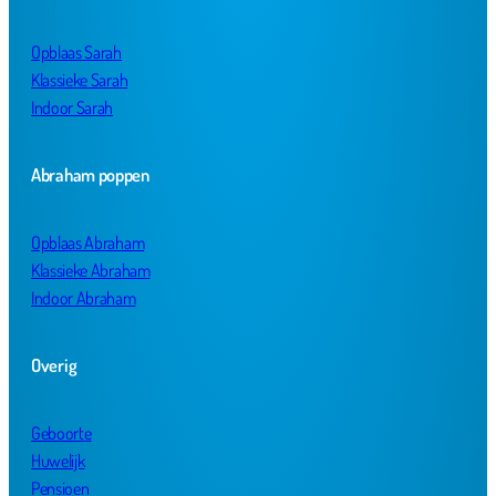
Opblaas Sarah
Klassieke Sarah
Indoor Sarah
Abraham poppen
Opblaas Abraham
Klassieke Abraham
Indoor Abraham
Overig
Geboorte
Huwelijk
Pensioen