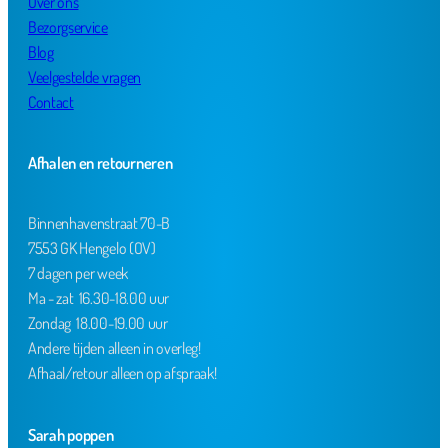
Over ons
Bezorgservice
Blog
Veelgestelde vragen
Contact
Afhalen en retourneren
Binnenhavenstraat 70-B
7553 GK Hengelo (OV)
7 dagen per week
Ma - zat 16.30-18.00 uur
Zondag 18.00-19.00 uur
Andere tijden alleen in overleg!
Afhaal/retour alleen op afspraak!
Sarah poppen