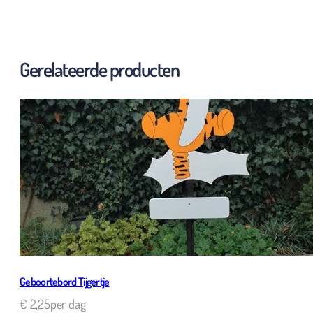
Gerelateerde producten
Geboortebord Tijgertje
€
2,25
per dag