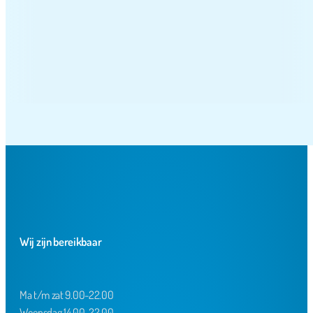
Wij zijn bereikbaar
Ma t/m zat 9.00-22.00
Woensdag 14.00-22.00