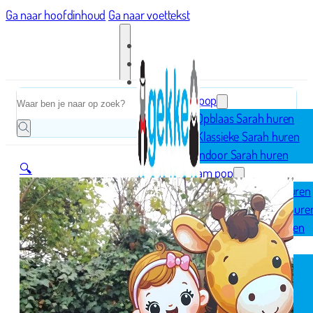
Ga naar hoofdinhoud
Ga naar voettekst
Home
Zoeken
Sarah pop
Opblaas Sarah huren
Klassieke Sarah huren
Indoor Sarah huren
🔍
Abraham pop
Opblaas Abraham huren
Klassieke Abraham hure
Indoor Abraham huren
Geboorte
Opblaasfiguren
Geboorteborden
Ooievaar op nest