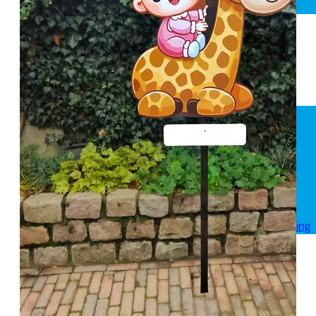
Spandoek geboorte
Huwelijk
Pensioen
Skytubes
Rode loper
Versiering
Geboorte versiering
Geslaagd versiering
Huwelijk versiering
Pensioen versiering
Verjaardag versiering
Voordeelpakketten
Welkom thuis versiering
Reviews
Over ons
Bezorgservice
FAQ