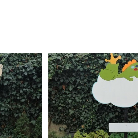
Floor van Grouw
 zaak waarbij je niet alleen online de poppen kunt
ken. Mooi assortiment en vriendelijke hulp.
 bereikbaar via mail/whatsapp!