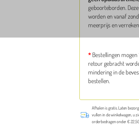
geboorteborden. Deze
worden en vanaf zonda
meerprijs en verreken
*
Bestellingen mogen 1
retour gebracht worde
mindering in de bevest
bestellen.
Rob Lamers
Erg 
aange
deze
hele
ce op tijd brengen en ook op tijd weer ophalen
Afhalen is gratis. Laten bezorg
schoo
vullen in de winkelwagen, u zi
r netjes weer achter gelaten
flexi
orderbedragen onder € 22,50 
 aanrader
datu