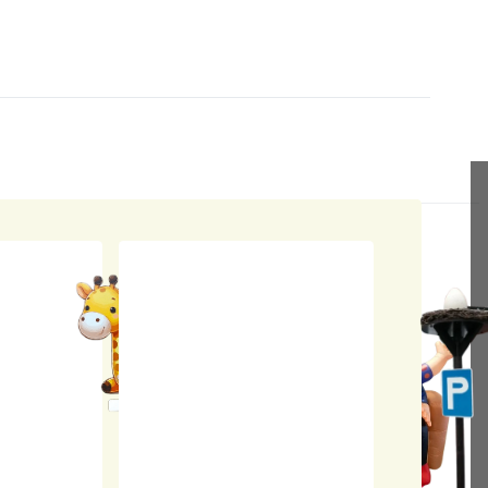
en blauw met witte stippen
ebord
agen blauw