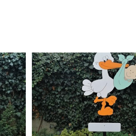
Robin Koertshuis
ernetjes geregeld voor pensioen van onze collega.
Leuke
k dank namens Therapiecentrum Twente!
bekij
Goed