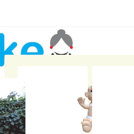
Home
Winkel
Geboortebord Kinderwag
Geboort
Kinderw
nsioen
Skytubes
Rode lopers
Versiering