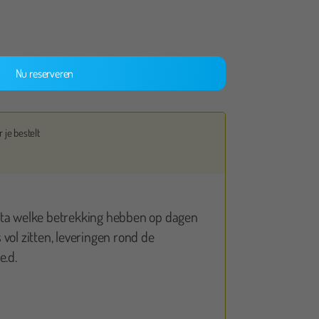
Nu reserveren
 je bestelt
Emma Langkamp
ata welke betrekking hebben op dagen
vol zitten, leveringen rond de
r goede service! En een ruime keuze aan gekke poppen.
e.d.
 een aanrader!