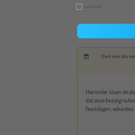
nee
(€ 0,00)
Check deze data voor
iesellotte Post
Hieronder staan de d
dat onze bezorgroutes 
vond netjes optijd gebracht, vriendelijke meneer,
Supe
feestdagen, vakanties 
fs de pop al opzetten. De meneer gaf nog wat tips.
Echt
netjes tussen de aangegeven tijd opgehaald, we wilde
n maar dat was niet nodig van de jonge dame.
eld.