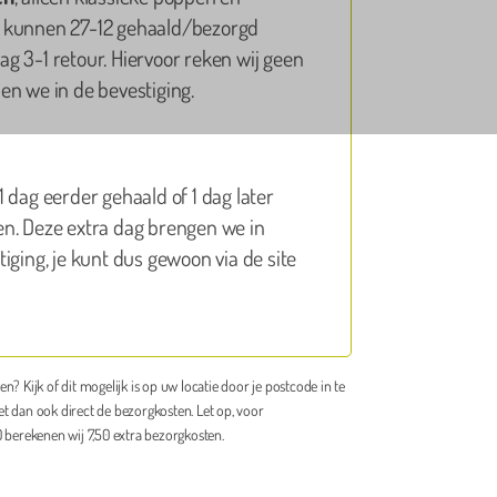
 kunnen 27-12 gehaald/bezorgd
g 3-1 retour. Hiervoor reken wij geen
en we in de bevestiging.
 dag eerder gehaald of 1 dag later
Maartje Bruinsma
n. Deze extra dag brengen we in
iging, je kunt dus gewoon via de site
tevreden! De opblaaspop werd keurig binnen de vooraf
geven tijden thuis geleverd en weer opgehaald. Ook is
 opgezet op de gewenste plek en weer opgeruimd. Zelf
maal geen werk mee gehad. De pop ziet er netjes en
en? Kijk of dit mogelijk is op uw locatie door je postcode in te
n uit. De medewerker is vriendelijk, goed bereikbaar en
et dan ook direct de bezorgkosten. Let op, voor
bel. Wij konden last minute de pop nog naar een andere
berekenen wij 7,50 extra bezorgkosten.
m verplaatsen ivm het slechte weer.