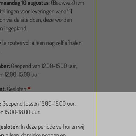
 maandag 10 augustus
: (Bouwvak) ivm
tellingen voor leveringen vanaf 11
n via de site doen, deze worden
 ingepland.
Alle routes vol; alleen nog zelf afhalen
.
ber:
Geopend van 12.00-15.00 uur,
Kim
n 12.00-15.00 uur
st:
Gesloten
*
eermaals oplaaspoppen bij gekkepoppen besteld. En nu
het eerst een geboortebord! Altijd goede service! 👌🏻
:
Geopend tussen 15.00-18.00 uur,
n 15.00-18.00 uur.
gesloten
: In deze periode verhuren wij
en
, alleen klassieke poppen en