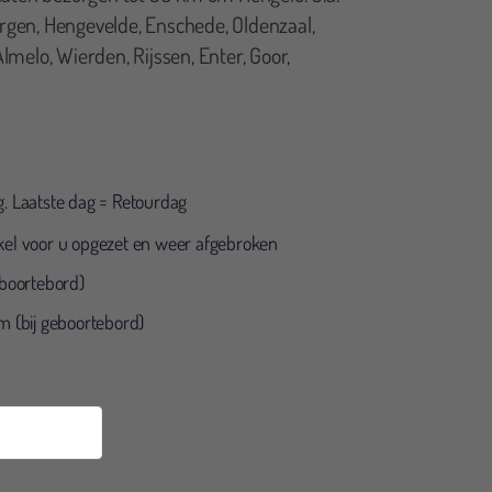
rgen, Hengevelde, Enschede, Oldenzaal,
elo, Wierden, Rijssen, Enter, Goor,
g. Laatste dag = Retourdag
Floor van Grouw
ikel voor u opgezet en weer afgebroken
geboortebord)
 (bij geboortebord)
 zaak waarbij je niet alleen online de poppen kunt
ken. Mooi assortiment en vriendelijke hulp.
 bereikbaar via mail/whatsapp!