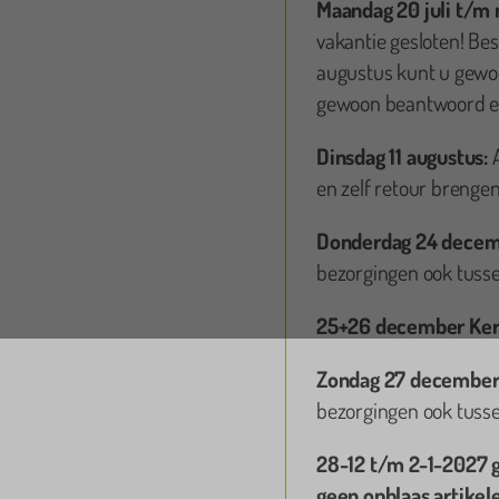
Maandag 20 juli t/m
vakantie gesloten! Bes
augustus kunt u gewoo
gewoon beantwoord en
Dinsdag 11 augustus:
en zelf retour brengen
Donderdag 24 decem
bezorgingen ook tusse
Judith Bouwman
25+26 december Ker
Al m
voor 
Zondag 27 december
bezorgingen ook tusse
jes geregeld! Elke dag op te halen of terug te
Duidelijke opbouw instructies worden bij geleverd.
r terug.
28-12 t/m 2-1-2027 
geen opblaas artikel