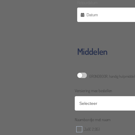
Retourdatum
Middelen
Janneke Frankes
GRONDBOOR, handig hulpmiddel al
Fijn 
Versiering mee bestellen
voor
jke communicatie, duidelijke informatie over brengen
dus b
 Pop heeft bij ons 3 dagen gestaan en hebben geen
de a
ad van het geluid wat de pomp maakt! Handig dat er
mee.
Naambordje met naam
e bij zat met alle instructies. Echt een aanrader!
jullie
Ja
(€ 2,95)