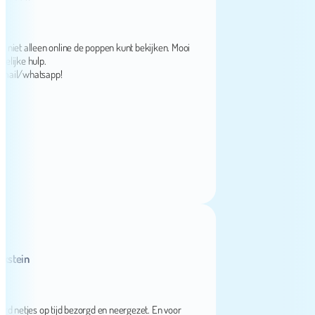
t alleen online de poppen kunt bekijken. Mooi
e hulp.
l/whatsapp!
in
etjes op tijd bezorgd en neergezet. En voor