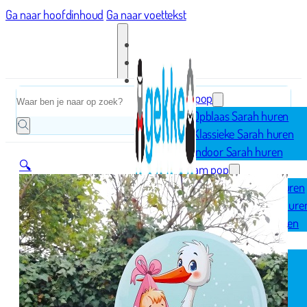
Ga naar hoofdinhoud
Ga naar voettekst
Home
Zoeken
Sarah pop
Opblaas Sarah huren
Klassieke Sarah huren
Indoor Sarah huren
🔍
Abraham pop
Opblaas Abraham huren
Klassieke Abraham hure
Indoor Abraham huren
Geboorte
Opblaasfiguren
Geboorteborden
Ooievaar op nest