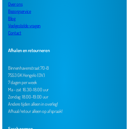
Over ons
Bezorgservice
Blog
Veelgestelde vragen
Contact
Afhalen en retourneren
Binnenhavenstraat 70-B
7553 GK Hengelo (OV)
7 dagen per week
Ma - zat 16.30-18.00 uur
Zondag 18.00-19.00 uur
Andere tijden alleen in overleg!
Afhaal/retour alleen op afspraak!
Sarah poppen