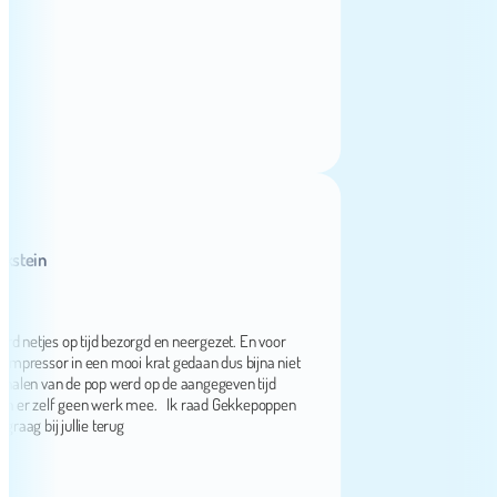
in
etjes op tijd bezorgd en neergezet. En voor
ssor in een mooi krat gedaan dus bijna niet
n van de pop werd op de aangegeven tijd
 zelf geen werk mee. Ik raad Gekkepoppen
bij jullie terug