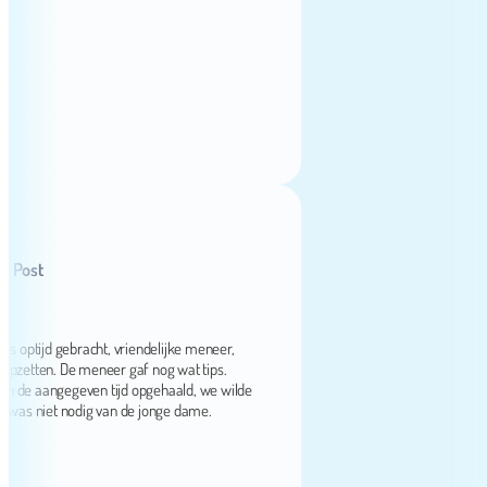
st
ijd gebracht, vriendelijke meneer,
etten. De meneer gaf nog wat tips.
e aangegeven tijd opgehaald, we wilde
niet nodig van de jonge dame.