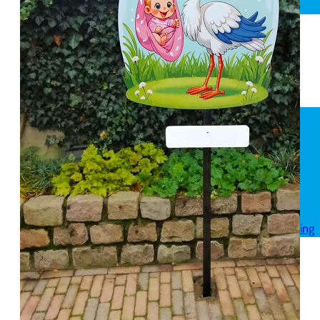
Spandoek geboorte
Huwelijk
Pensioen
Skytubes
Rode loper
Versiering
Geboorte versiering
Geslaagd versiering
Huwelijk versiering
Pensioen versiering
Verjaardag versiering
Voordeelpakketten
Welkom thuis versiering
Reviews
Over ons
Bezorgservice
FAQ