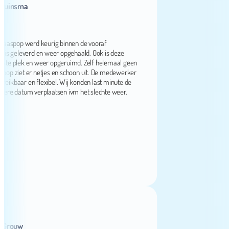
nsma
pop werd keurig binnen de vooraf
eleverd en weer opgehaald. Ook is deze
lek en weer opgeruimd. Zelf helemaal geen
iet er netjes en schoon uit. De medewerker
kbaar en flexibel. Wij konden last minute de
datum verplaatsen ivm het slechte weer.
ouw