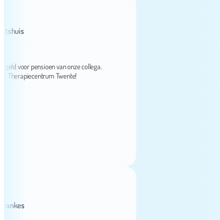
uis
d voor pensioen van onze collega.
herapiecentrum Twente!
kes