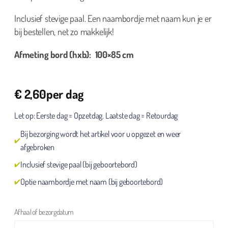
Inclusief stevige paal. Een naambordje met naam kun je er
bij bestellen, net zo makkelijk!
Afmeting bord (hxb): 100×85 cm
€
2,60
per dag
Let op: Eerste dag = Opzetdag. Laatste dag = Retourdag
Bij bezorging wordt het artikel voor u opgezet en weer
afgebroken
Inclusief stevige paal (bij geboortebord)
Optie naambordje met naam (bij geboortebord)
Afhaal of bezorgdatum