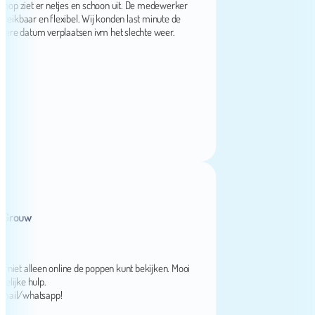
iet er netjes en schoon uit. De medewerker
kbaar en flexibel. Wij konden last minute de
datum verplaatsen ivm het slechte weer.
ouw
t alleen online de poppen kunt bekijken. Mooi
e hulp.
l/whatsapp!