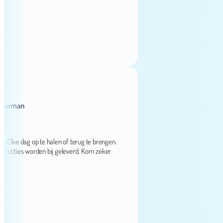
man
e dag op te halen of terug te brengen.
ties worden bij geleverd. Kom zeker