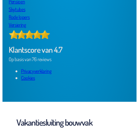
Pensioen
Skytubes
Rode lopers
Versiering
Klantscore van 4.7
Op basis van 76 reviews
Privacyverklaring
Cookies
Vakantiesluiting bouwvak