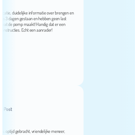
, duidelijke informatie over brengen en
3 dagen gestaan en hebben geen last
 de pomp maakt! Handig dat er een
structies. Echt een aanrader!
st
ijd gebracht, vriendelijke meneer,