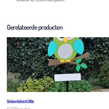
Gerelateerde producten
Geboortebord Uiltje
€
2,25
per dag