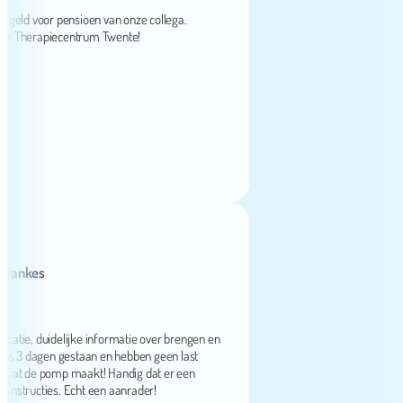
d voor pensioen van onze collega.
herapiecentrum Twente!
kes
, duidelijke informatie over brengen en
3 dagen gestaan en hebben geen last
 de pomp maakt! Handig dat er een
structies. Echt een aanrader!