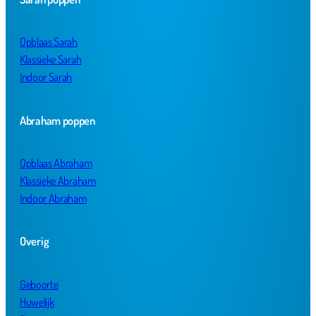
Opblaas Sarah
Klassieke Sarah
Indoor Sarah
Abraham poppen
Opblaas Abraham
Klassieke Abraham
Indoor Abraham
Overig
Geboorte
Huwelijk