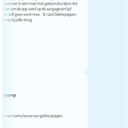
ssor in een mooi krat gedaan dus bijna niet
n van de pop werd op de aangegeven tijd
 zelf geen werk mee. Ik raad Gekkepoppen
bij jullie terug
amp
een ruime keuze aan gekke poppen.