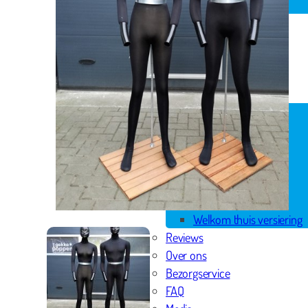
Spandoek geboorte
Huwelijk
Pensioen
Skytubes
Rode loper
Versiering
Geboorte versiering
Geslaagd versiering
Huwelijk versiering
Pensioen versiering
Verjaardag versiering
Voordeelpakketten
Welkom thuis versiering
Reviews
Over ons
Bezorgservice
FAQ