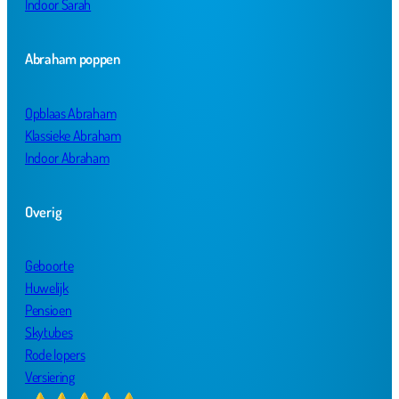
Indoor Sarah
Abraham poppen
Opblaas Abraham
Klassieke Abraham
Indoor Abraham
Overig
Geboorte
Huwelijk
Pensioen
Skytubes
Rode lopers
Versiering