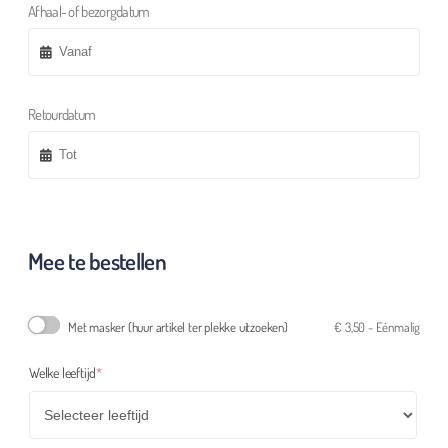
Afhaal- of bezorgdatum
Retourdatum
Mee te bestellen
Met masker (huur artikel ter plekke uitzoeken)
€
3,50
- Eénmalig
(required)
Welke leeftijd
*