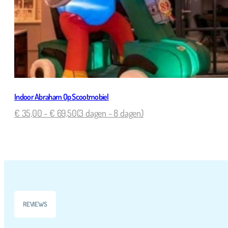
Indoor Abraham Op Scootmobiel
€
35,00
-
€
69,50
(3 dagen - 8 dagen)
REVIEWS