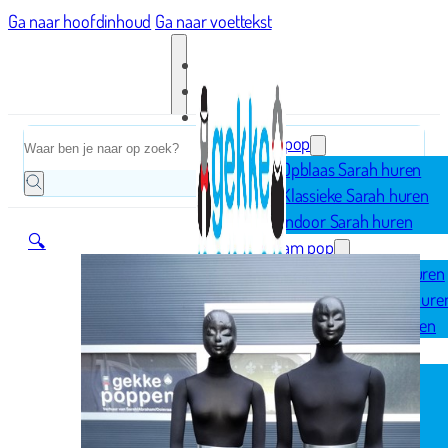
Ga naar hoofdinhoud
Ga naar voettekst
Home
Zoeken
Sarah pop
Opblaas Sarah huren
Klassieke Sarah huren
Indoor Sarah huren
🔍
Abraham pop
Opblaas Abraham huren
Klassieke Abraham hure
Indoor Abraham huren
Geboorte
Opblaasfiguren
Geboorteborden
Ooievaar op nest