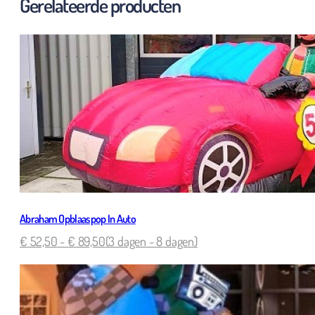
Gerelateerde producten
Abraham Opblaaspop In Auto
€
52,50
-
€
89,50
(3 dagen - 8 dagen)