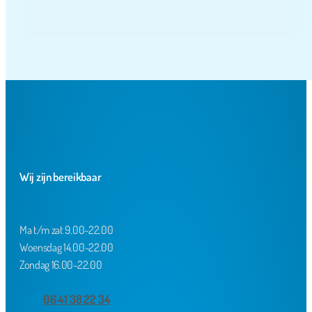
Wij zijn bereikbaar
Ma t/m zat 9.00-22.00
Woensdag 14.00-22.00
Zondag 16.00-22.00
06 41 38 22 34