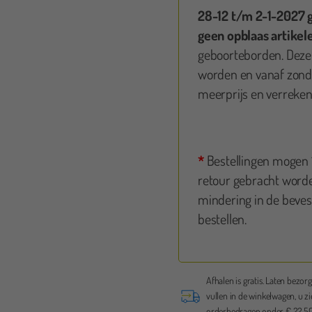
jes geregeld! Elke dag op te halen of terug te brengen. Duidelijke
28-12 t/m 2-1-2027 
nstructies worden bij geleverd. Kom zeker terug.
geen opblaas artikel
geboorteborden. Deze
worden en vanaf zonda
meerprijs en verreken
*
Bestellingen mogen 1
retour gebracht worde
mindering in de bevest
bestellen.
Rob Lamers
Afhalen is gratis. Laten bezorg
ice op tijd brengen en ook op tijd weer ophalen
vullen in de winkelwagen, u zi
er netjes weer achter gelaten
orderbedragen onder € 22,50 