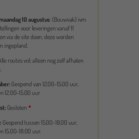
Echt een aanrader!
 maandag 10 augustus
: (Bouwvak) ivm
tellingen voor leveringen vanaf 11
n via de site doen, deze worden
 ingepland.
Alle routes vol; alleen nog zelf afhalen
.
ber:
Geopend van 12.00-15.00 uur,
n 12.00-15.00 uur
Kim
st:
Gesloten
*
Al meermaals oplaaspoppen bij gekkepoppen besteld. En nu voor he
:
Geopend tussen 15.00-18.00 uur,
een geboortebord! Altijd goede service! 👌🏻
n 15.00-18.00 uur.