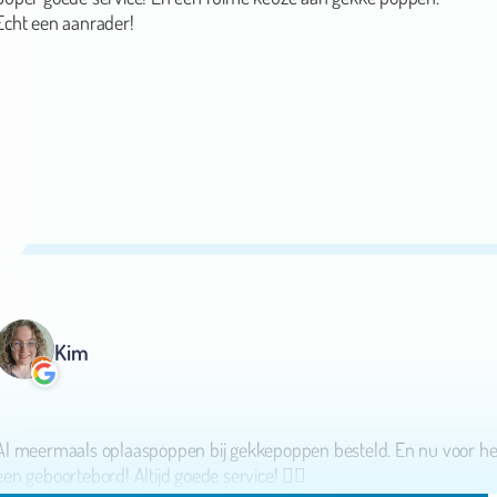
Kim
Al meermaals oplaaspoppen bij gekkepoppen besteld. En nu voor he
een geboortebord! Altijd goede service! 👌🏻