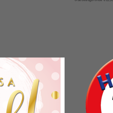
 aanrader
Robin Koertshuis
pernetjes geregeld voor pensioen van onze collega.
k dank namens Therapiecentrum Twente!