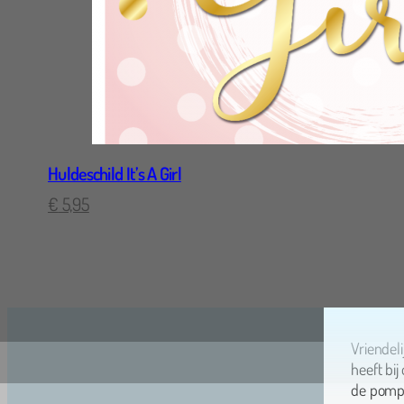
Huldeschild It’s A Girl
€
5,95
Vriendel
heeft bi
de pomp m
een aanr