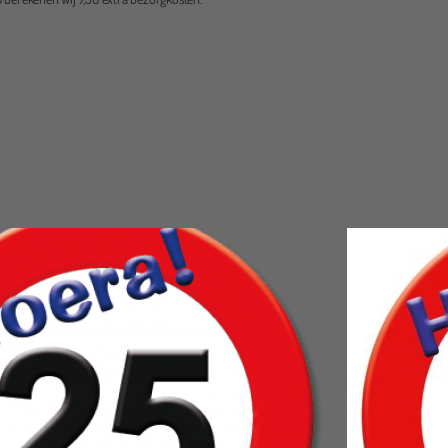
datum verplaatsen ivm het slechte weer.
Floor van Grouw
Leuke zaak waarbij je niet alleen online de poppen kunt bekijken. Moo
assortiment en vriendelijke hulp.
Goed bereikbaar via mail/whatsapp!