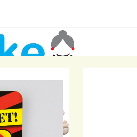
pernetjes geregeld voor pensioen van onze collega.
k dank namens Therapiecentrum Twente!
Home
Winkel
Rozet Hoera 50 jaar
Rozet Ho
Janneke Frankes
ijke communicatie, duidelijke informatie over brengen en halen. Pop
nsioen
Skytubes
Rode lopers
j ons 3 dagen gestaan en hebben geen last gehad van het geluid wat