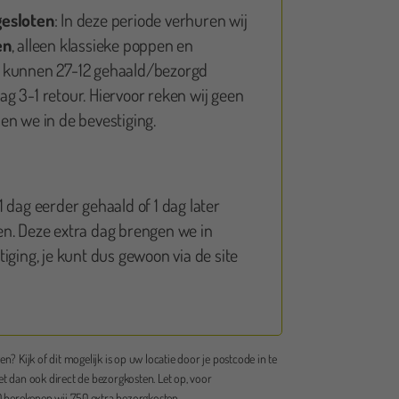
gesloten
: In deze periode verhuren wij
en
, alleen klassieke poppen en
 kunnen 27-12 gehaald/bezorgd
g 3-1 retour. Hiervoor reken wij geen
en we in de bevestiging.
 dag eerder gehaald of 1 dag later
n. Deze extra dag brengen we in
Maartje Bruinsma
iging, je kunt dus gewoon via de site
Erg tevreden! De opblaaspop werd keurig binnen de vooraf aangege
tijden thuis geleverd en weer opgehaald. Ook is deze opgezet op de
gewenste plek en weer opgeruimd. Zelf helemaal geen werk mee ge
en? Kijk of dit mogelijk is op uw locatie door je postcode in te
pop ziet er netjes en schoon uit. De medewerker is vriendelijk, goed
et dan ook direct de bezorgkosten. Let op, voor
bereikbaar en flexibel. Wij konden last minute de pop nog naar een 
berekenen wij 7,50 extra bezorgkosten.