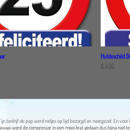
aar
Huldeschild 5
€
4,50
Anita Hoekstein
Fijn bedrijf de pop werd netjes op tijd bezorgd en neergezet. En voor 
lawaai werd de compressor in een mooi krat gedaan dus bijna niet te
horen. Ook het ophalen van de pop werd op de aangegeven tijd ged