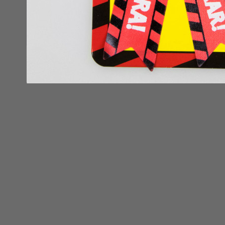
Zaterdag
Geen producten in de winkelwagen.
maar dat
Top gere