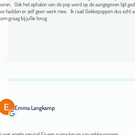
we hadden er zelf geen werk mee. Ik raad Gekkepoppen dus echt a
kom graag bij jullie terug
Emma Langkamp
Super goede service! En een ruime keuze aan gekke poppen.
Echt een aanrader!