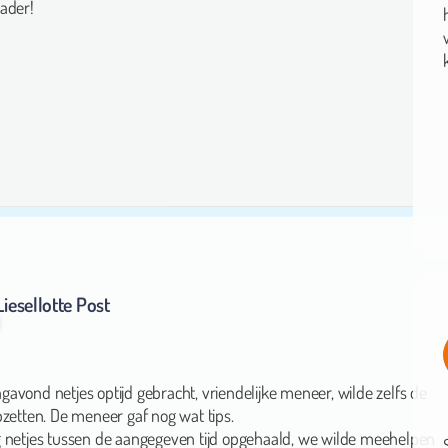
Liesellotte Post
avond netjes optijd gebracht, vriendelijke meneer, wilde zelfs de
pzetten. De meneer gaf nog wat tips.
 netjes tussen de aangegeven tijd opgehaald, we wilde meehelpen
 was niet nodig van de jonge dame.