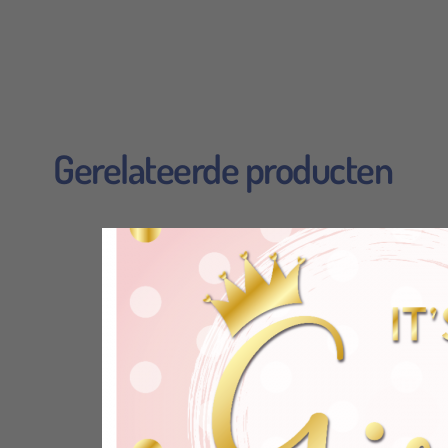
Echt een
Gerelateerde producten
Alles su
Hartelij