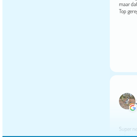
Top gere
Super net
opbouw i