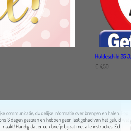
Huldeschild 25 J
€
4,50
Janneke Frankes
ijke communicatie, duidelijke informatie over brengen en halen. Pop
j ons 3 dagen gestaan en hebben geen last gehad van het geluid wat
aakt! Handig dat er een briefje bij zat met alle instructies. Echt
ader!