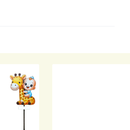
Goed bereikbaar via mail/whatsapp!
Anita Hoekstein
era 50 jaar
Fijn bedrijf de pop werd netjes op tijd bezorgd en neergezet. En voor 
lawaai werd de compressor in een mooi krat gedaan dus bijna niet te
horen. Ook het ophalen van de pop werd op de aangegeven tijd ged