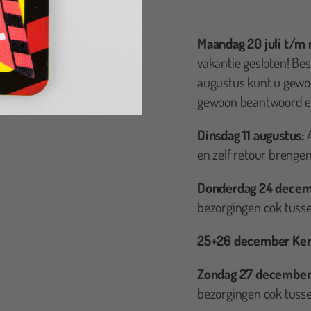
 netjes tussen de aangegeven tijd opgehaald, we wilde meehelpen
 was niet nodig van de jonge dame.
Maandag 20 juli t/m
geld.
vakantie gesloten! Bes
augustus kunt u gewoo
gewoon beantwoord en
Dinsdag 11 augustus:
en zelf retour brengen
Donderdag 24 decem
bezorgingen ook tusse
25+26 december Ker
Judith Bouwman
Zondag 27 december
bezorgingen ook tusse