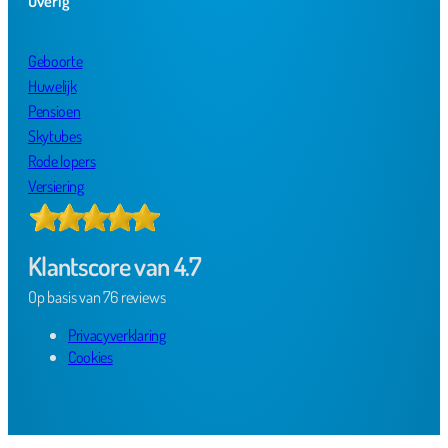
Overig
Geboorte
Huwelijk
Pensioen
Skytubes
Rode lopers
Versiering
Klantscore van 4.7
Op basis van 76 reviews
Privacyverklaring
Cookies