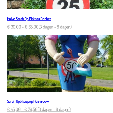
Halve Sarah Op Plateau Donker
€
30,00
-
€
65,00
(3 dagen - 8 dagen)
Sarah Opblaaspop Huisvrouw
€
45,00
-
€
79,50
(3 dagen - 8 dagen)