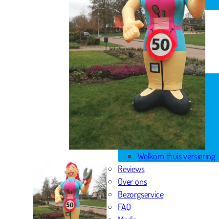
Spandoek geboorte
Huwelijk
Pensioen
Skytubes
Rode loper
Versiering
Geboorte versiering
Geslaagd versiering
Huwelijk versiering
Pensioen versiering
Verjaardag versiering
Voordeelpakketten
Welkom thuis versiering
Reviews
Over ons
Bezorgservice
FAQ