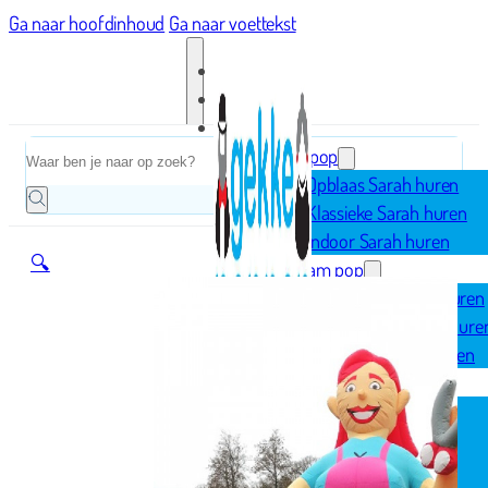
Ga naar hoofdinhoud
Ga naar voettekst
Home
Zoeken
Sarah pop
Opblaas Sarah huren
Klassieke Sarah huren
Indoor Sarah huren
🔍
Abraham pop
Opblaas Abraham huren
Klassieke Abraham hure
Indoor Abraham huren
Geboorte
Opblaasfiguren
Geboorteborden
Ooievaar op nest