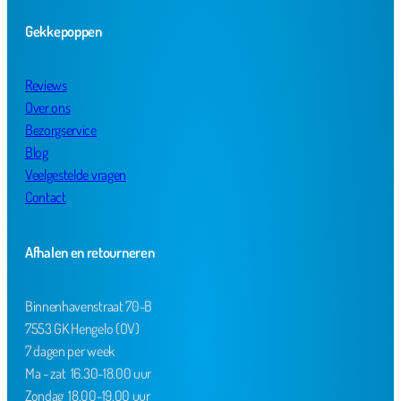
Gekkepoppen
Reviews
Over ons
Bezorgservice
Blog
Veelgestelde vragen
Contact
Afhalen en retourneren
Binnenhavenstraat 70-B
7553 GK Hengelo (OV)
7 dagen per week
Ma - zat 16.30-18.00 uur
Zondag 18.00-19.00 uur