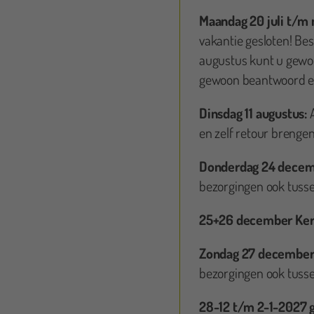
eld.
Maandag 20 juli t/m
vakantie gesloten! Bes
augustus kunt u gewoo
gewoon beantwoord en
Dinsdag 11 augustus:
en zelf retour brengen
Donderdag 24 decem
bezorgingen ook tusse
Judith Bouwman
25+26 december Ker
Al m
voor 
Zondag 27 december
jes geregeld! Elke dag op te halen of terug te
bezorgingen ook tusse
Duidelijke opbouw instructies worden bij geleverd.
r terug.
28-12 t/m 2-1-2027 