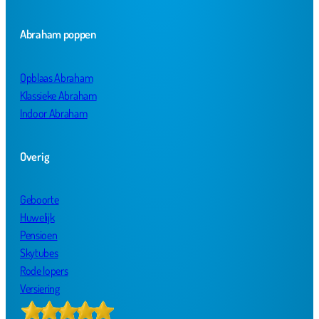
Abraham poppen
Opblaas Abraham
Klassieke Abraham
Indoor Abraham
Overig
Geboorte
Huwelijk
Pensioen
Skytubes
Rode lopers
Versiering