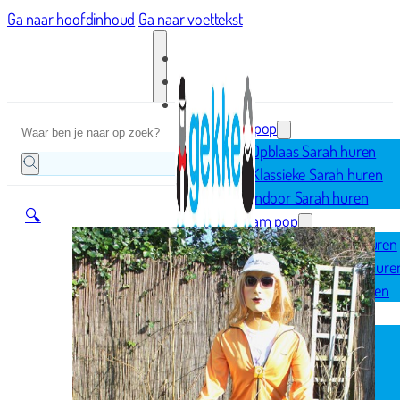
Ga naar hoofdinhoud
Ga naar voettekst
Home
Zoeken
Sarah pop
Opblaas Sarah huren
Klassieke Sarah huren
Indoor Sarah huren
🔍
Abraham pop
Opblaas Abraham huren
Klassieke Abraham hure
Indoor Abraham huren
Geboorte
Opblaasfiguren
Geboorteborden
Ooievaar op nest