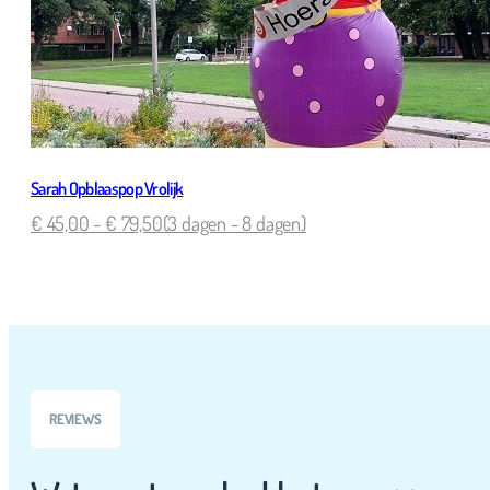
Sarah Opblaaspop Vrolijk
€
45,00
-
€
79,50
(3 dagen - 8 dagen)
REVIEWS