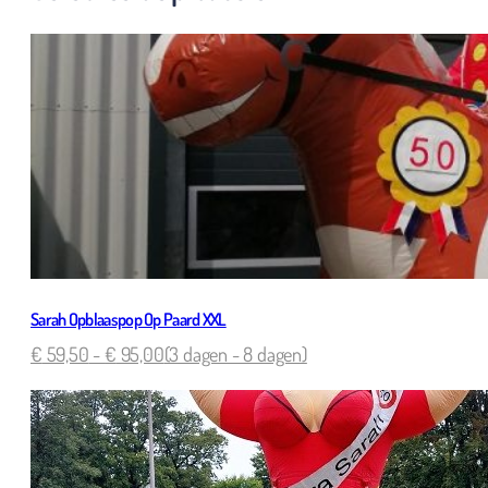
Sarah Opblaaspop Op Paard XXL
€
59,50
-
€
95,00
(3 dagen - 8 dagen)