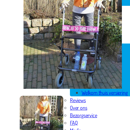
Spandoek geboorte
Huwelijk
Pensioen
Skytubes
Rode loper
Versiering
Geboorte versiering
Geslaagd versiering
Huwelijk versiering
Pensioen versiering
Verjaardag versiering
Voordeelpakketten
Welkom thuis versiering
Reviews
Over ons
Bezorgservice
FAQ