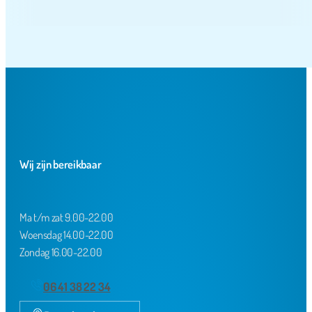
Wij zijn bereikbaar
Ma t/m zat 9.00-22.00
Woensdag 14.00-22.00
Zondag 16.00-22.00
06 41 38 22 34