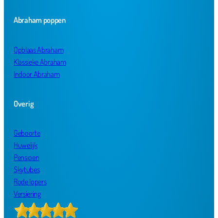
Abraham poppen
Opblaas Abraham
Klassieke Abraham
Indoor Abraham
Overig
Geboorte
Huwelijk
Pensioen
Skytubes
Rode lopers
Versiering