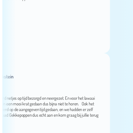
ein
netjes op tijd bezorgd en neergezet. En voor het lawaai
en mooi krat gedaan dus bijna niet te horen. Ook het
 op de aangegeven tijd gedaan, en we hadden er zelf
Gekkepoppen dus echt aan en kom graag bij jullie terug