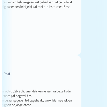
staan en hebben geen last gehad van het geluid wat
 er een briefje bij zat met alle instructies. Echt
ost
ijd gebracht, vriendelijke meneer, wilde zelfs de
er gaf nog wat tips.
de aangegeven tijd opgehaald, we wilde meehelpen
 van de jonge dame.