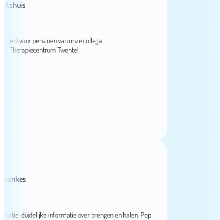
huis
ld voor pensioen van onze collega.
Therapiecentrum Twente!
nkes
e, duidelijke informatie over brengen en halen. Pop