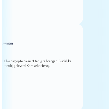
wman
ke dag op te halen of terug te brengen. Duidelijke
n bij geleverd. Kom zeker terug.