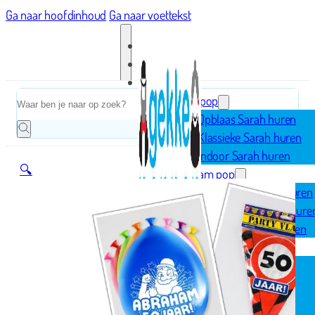
Ga naar hoofdinhoud
Ga naar voettekst
Home
Zoeken
Sarah pop
Opblaas Sarah huren
Klassieke Sarah huren
Indoor Sarah huren
🔍
Abraham pop
Opblaas Abraham huren
Klassieke Abraham hure
Indoor Abraham huren
Geboorte
Opblaasfiguren
Geboorteborden
Ooievaar op nest