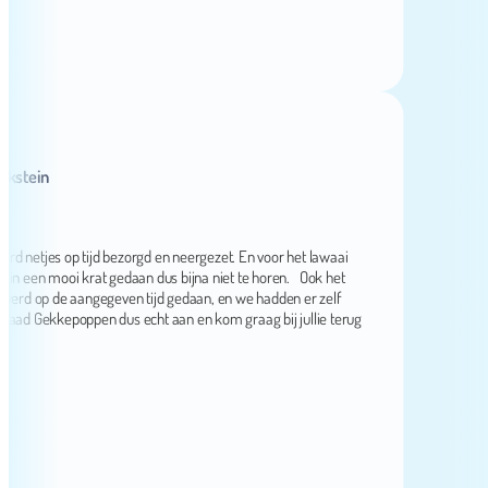
ein
netjes op tijd bezorgd en neergezet. En voor het lawaai
en mooi krat gedaan dus bijna niet te horen. Ook het
 op de aangegeven tijd gedaan, en we hadden er zelf
Gekkepoppen dus echt aan en kom graag bij jullie terug