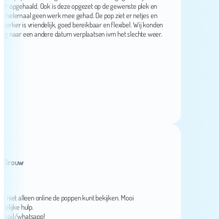
opgehaald. Ook is deze opgezet op de gewenste plek en
lemaal geen werk mee gehad. De pop ziet er netjes en
r is vriendelijk, goed bereikbaar en flexibel. Wij konden
naar een andere datum verplaatsen ivm het slechte weer.
rouw
et alleen online de poppen kunt bekijken. Mooi
ke hulp.
l/whatsapp!