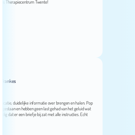
Therapiecentrum Twente!
nkes
e, duidelijke informatie over brengen en halen. Pop
staan en hebben geen last gehad van het geluid wat
 er een briefje bij zat met alle instructies. Echt