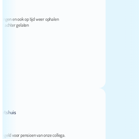
gen en ook op tijd weer ophalen
chter gelaten
huis
ld voor pensioen van onze collega.