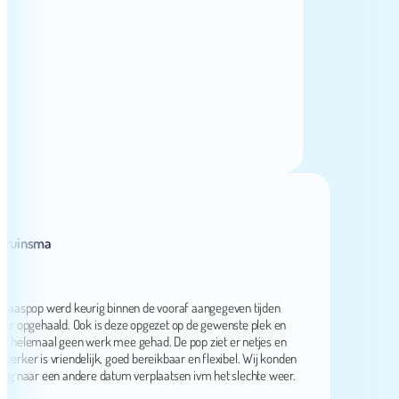
insma
spop werd keurig binnen de vooraf aangegeven tijden
opgehaald. Ook is deze opgezet op de gewenste plek en
lemaal geen werk mee gehad. De pop ziet er netjes en
r is vriendelijk, goed bereikbaar en flexibel. Wij konden
naar een andere datum verplaatsen ivm het slechte weer.