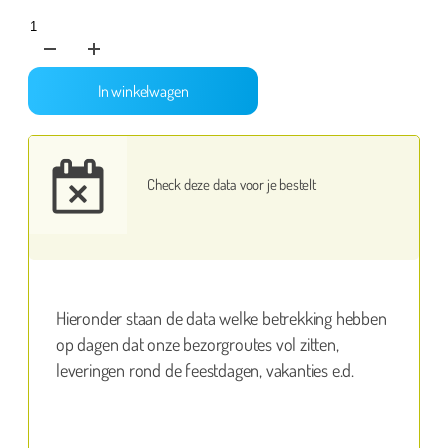
Versierpakket
Premium
50
In winkelwagen
jaar
Abraham
aantal
Check deze data voor je bestelt
Hieronder staan de data welke betrekking hebben
op dagen dat onze bezorgroutes vol zitten,
leveringen rond de feestdagen, vakanties e.d.