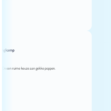
kamp
 een ruime keuze aan gekke poppen.