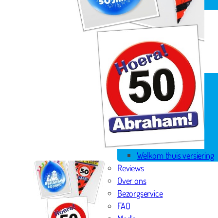
Spandoek geboorte
Huwelijk
Pensioen
Skytubes
Rode loper
Versiering
Geboorte versiering
Geslaagd versiering
Huwelijk versiering
Pensioen versiering
Verjaardag versiering
Voordeelpakketten
Welkom thuis versiering
Reviews
Over ons
Bezorgservice
FAQ