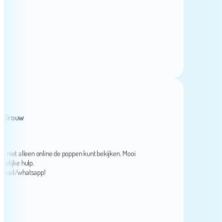
rouw
et alleen online de poppen kunt bekijken. Mooi
ke hulp.
l/whatsapp!