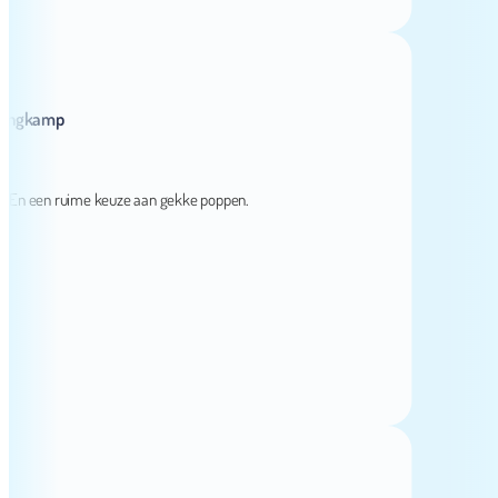
kamp
 een ruime keuze aan gekke poppen.