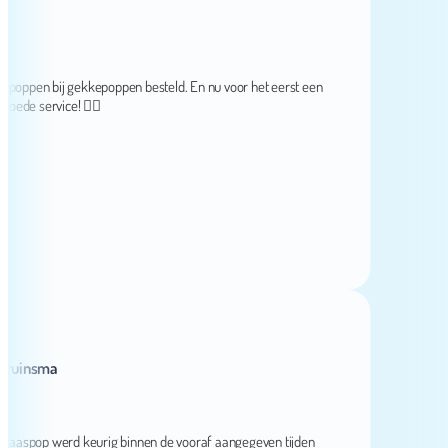
en bij gekkepoppen besteld. En nu voor het eerst een
e service! 👌🏻
insma
spop werd keurig binnen de vooraf aangegeven tijden