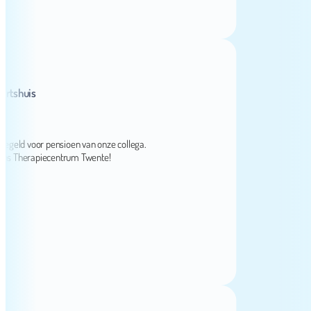
huis
ld voor pensioen van onze collega.
herapiecentrum Twente!