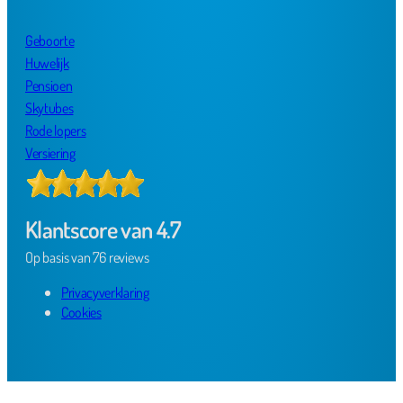
Geboorte
Huwelijk
Pensioen
Skytubes
Rode lopers
Versiering
Klantscore van 4.7
Op basis van 76 reviews
Privacyverklaring
Cookies