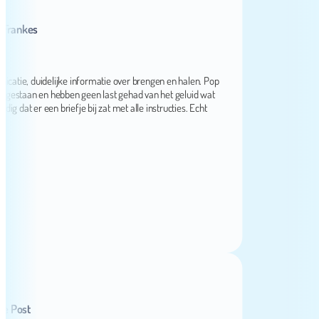
nkes
e, duidelijke informatie over brengen en halen. Pop
staan en hebben geen last gehad van het geluid wat
 er een briefje bij zat met alle instructies. Echt
ost