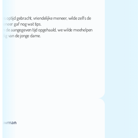
ijd gebracht, vriendelijke meneer, wilde zelfs de
er gaf nog wat tips.
de aangegeven tijd opgehaald, we wilde meehelpen
 van de jonge dame.
man