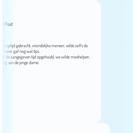
ost
ijd gebracht, vriendelijke meneer, wilde zelfs de
er gaf nog wat tips.
de aangegeven tijd opgehaald, we wilde meehelpen
 van de jonge dame.