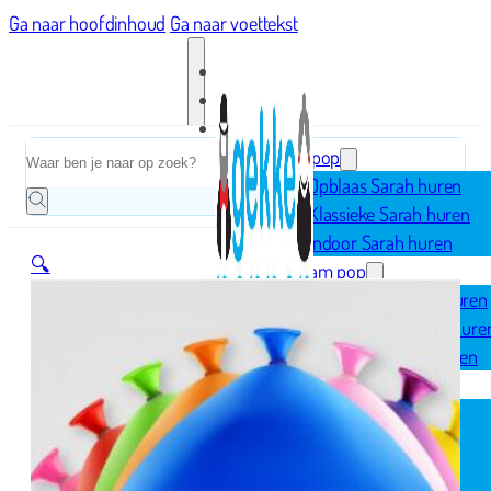
Ga naar hoofdinhoud
Ga naar voettekst
Home
Zoeken
Sarah pop
Opblaas Sarah huren
Klassieke Sarah huren
Indoor Sarah huren
🔍
Abraham pop
Opblaas Abraham huren
Klassieke Abraham hure
Indoor Abraham huren
Geboorte
Opblaasfiguren
Geboorteborden
Ooievaar op nest