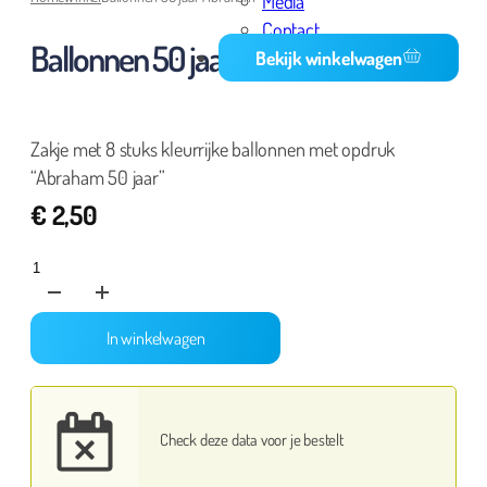
Media
Contact
Ballonnen 50 jaar Abraham
Bekijk winkelwagen
Zakje met 8 stuks kleurrijke ballonnen met opdruk
“Abraham 50 jaar”
€
2,50
Ballonnen
50
jaar
In winkelwagen
Abraham
aantal
Check deze data voor je bestelt