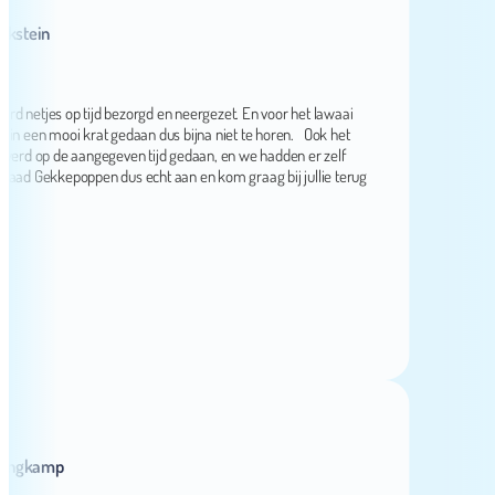
ein
netjes op tijd bezorgd en neergezet. En voor het lawaai
n mooi krat gedaan dus bijna niet te horen. Ook het
op de aangegeven tijd gedaan, en we hadden er zelf
ekkepoppen dus echt aan en kom graag bij jullie terug
kamp