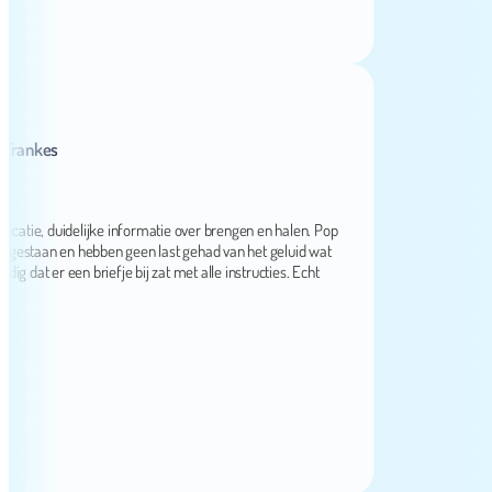
nkes
e, duidelijke informatie over brengen en halen. Pop
staan en hebben geen last gehad van het geluid wat
 er een briefje bij zat met alle instructies. Echt