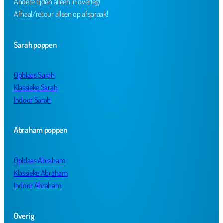
Andere tijden alleen in overleg!
Afhaal/retour alleen op afspraak!
Sarah poppen
Opblaas Sarah
Klassieke Sarah
Indoor Sarah
Abraham poppen
Opblaas Abraham
Klassieke Abraham
Indoor Abraham
Overig