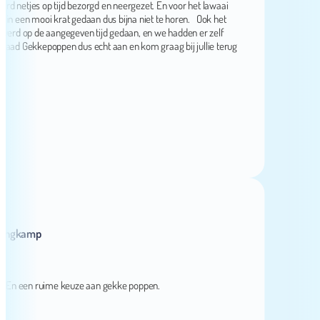
netjes op tijd bezorgd en neergezet. En voor het lawaai
n mooi krat gedaan dus bijna niet te horen. Ook het
op de aangegeven tijd gedaan, en we hadden er zelf
ekkepoppen dus echt aan en kom graag bij jullie terug
kamp
 een ruime keuze aan gekke poppen.