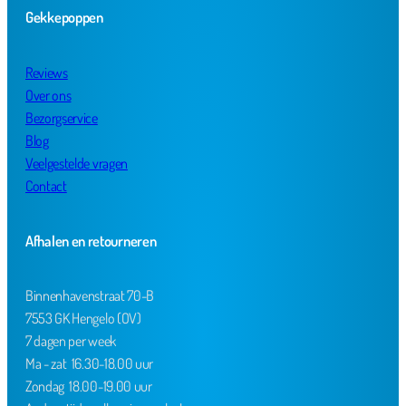
Gekkepoppen
Reviews
Over ons
Bezorgservice
Blog
Veelgestelde vragen
Contact
Afhalen en retourneren
Binnenhavenstraat 70-B
7553 GK Hengelo (OV)
7 dagen per week
Ma - zat 16.30-18.00 uur
Zondag 18.00-19.00 uur