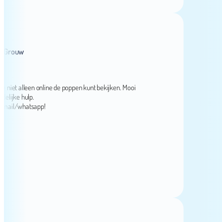
ouw
t alleen online de poppen kunt bekijken. Mooi
ke hulp.
l/whatsapp!