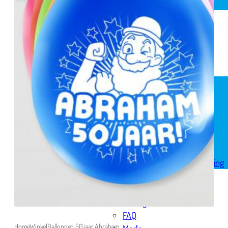
Spandoek geboorte
Huwelijk
Pensioen
Skytubes
Rode loper
Versiering
Geboorte versiering
Geslaagd versiering
Huwelijk versiering
Pensioen versiering
Verjaardag versiering
Voordeelpakketten
Welkom thuis versiering
Reviews
Over ons
Bezorgservice
FAQ
Home
Winkel
Ballonnen 50 jaar Abraham