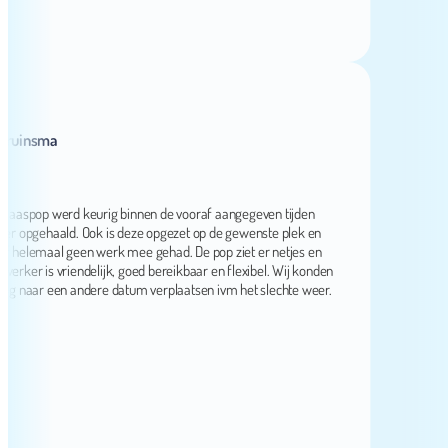
insma
pop werd keurig binnen de vooraf aangegeven tijden
pgehaald. Ook is deze opgezet op de gewenste plek en
lemaal geen werk mee gehad. De pop ziet er netjes en
 is vriendelijk, goed bereikbaar en flexibel. Wij konden
aar een andere datum verplaatsen ivm het slechte weer.