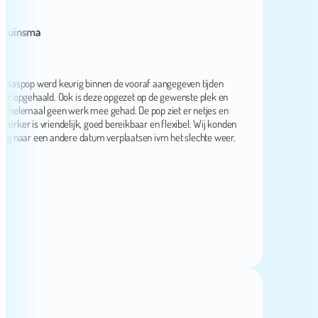
insma
pop werd keurig binnen de vooraf aangegeven tijden
pgehaald. Ook is deze opgezet op de gewenste plek en
lemaal geen werk mee gehad. De pop ziet er netjes en
 is vriendelijk, goed bereikbaar en flexibel. Wij konden
aar een andere datum verplaatsen ivm het slechte weer.