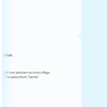
huis
ld voor pensioen van onze collega.
herapiecentrum Twente!