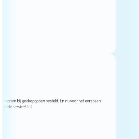
en bij gekkepoppen besteld. En nu voor het eerst een
e service! 👌🏻