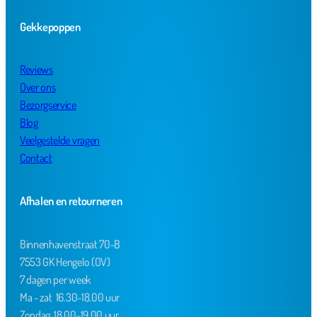
Gekkepoppen
Reviews
Over ons
Bezorgservice
Blog
Veelgestelde vragen
Contact
Afhalen en retourneren
Binnenhavenstraat 70-B
7553 GK Hengelo (OV)
7 dagen per week
Ma - zat 16.30-18.00 uur
Zondag 18.00-19.00 uur