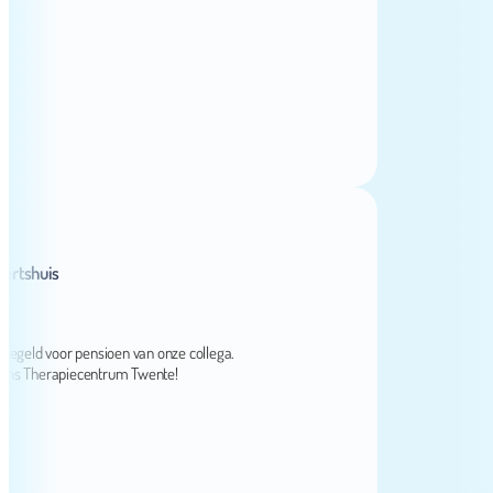
huis
ld voor pensioen van onze collega.
Therapiecentrum Twente!