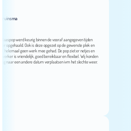
insma
spop werd keurig binnen de vooraf aangegeven tijden
opgehaald. Ook is deze opgezet op de gewenste plek en
lemaal geen werk mee gehad. De pop ziet er netjes en
r is vriendelijk, goed bereikbaar en flexibel. Wij konden
naar een andere datum verplaatsen ivm het slechte weer.