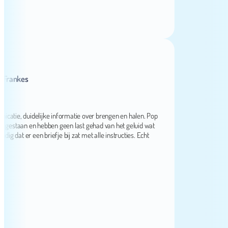
nkes
e, duidelijke informatie over brengen en halen. Pop
staan en hebben geen last gehad van het geluid wat
 er een briefje bij zat met alle instructies. Echt