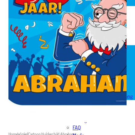
Spandoek geboorte
Huwelijk
Pensioen
Skytubes
Rode loper
Versiering
Geboorte versiering
Geslaagd versiering
Huwelijk versiering
Pensioen versiering
Verjaardag versiering
Voordeelpakketten
Welkom thuis versiering
Reviews
Over ons
Bezorgservice
FAQ
Home
Winkel
Cartoon Huldeschild Abraham