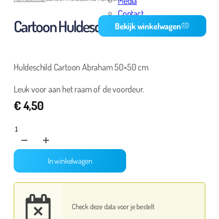
Media
Contact
Cartoon Huldeschild Abraham
Bekijk winkelwagen
Huldeschild Cartoon Abraham 50×50 cm
Leuk voor aan het raam of de voordeur.
€
4,50
Cartoon
Huldeschild
Abraham
In winkelwagen
aantal
Check deze data voor je bestelt