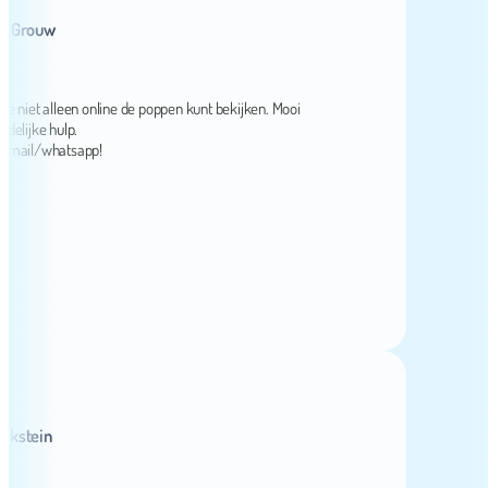
rouw
et alleen online de poppen kunt bekijken. Mooi
jke hulp.
il/whatsapp!
ein