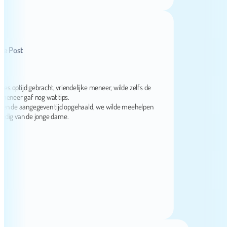
ost
ijd gebracht, vriendelijke meneer, wilde zelfs de
er gaf nog wat tips.
de aangegeven tijd opgehaald, we wilde meehelpen
 van de jonge dame.