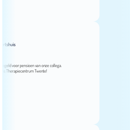
huis
ld voor pensioen van onze collega.
Therapiecentrum Twente!