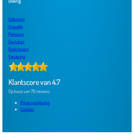
Overig
Geboorte
Huwelijk
Pensioen
Skytubes
Rode lopers
Versiering
Klantscore van 4.7
Op basis van 76 reviews
Privacyverklaring
Cookies