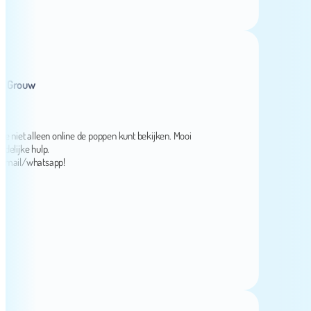
rouw
et alleen online de poppen kunt bekijken. Mooi
jke hulp.
il/whatsapp!