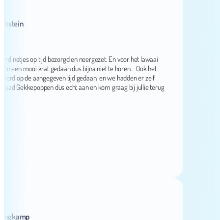
ein
 netjes op tijd bezorgd en neergezet. En voor het lawaai
en mooi krat gedaan dus bijna niet te horen. Ook het
 op de aangegeven tijd gedaan, en we hadden er zelf
Gekkepoppen dus echt aan en kom graag bij jullie terug
kamp