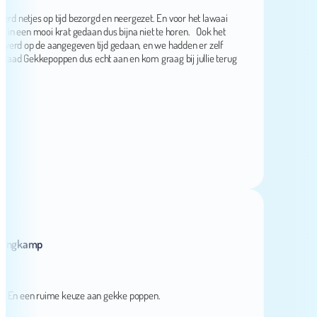
 netjes op tijd bezorgd en neergezet. En voor het lawaai
en mooi krat gedaan dus bijna niet te horen. Ook het
 op de aangegeven tijd gedaan, en we hadden er zelf
Gekkepoppen dus echt aan en kom graag bij jullie terug
kamp
n een ruime keuze aan gekke poppen.