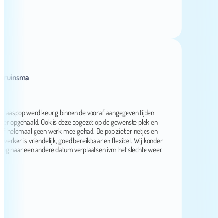
insma
spop werd keurig binnen de vooraf aangegeven tijden
opgehaald. Ook is deze opgezet op de gewenste plek en
lemaal geen werk mee gehad. De pop ziet er netjes en
r is vriendelijk, goed bereikbaar en flexibel. Wij konden
naar een andere datum verplaatsen ivm het slechte weer.