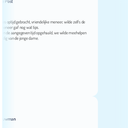
ost
ijd gebracht, vriendelijke meneer, wilde zelfs de
er gaf nog wat tips.
de aangegeven tijd opgehaald, we wilde meehelpen
 van de jonge dame.
wman