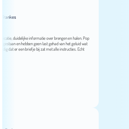
nkes
e, duidelijke informatie over brengen en halen. Pop
staan en hebben geen last gehad van het geluid wat
 er een briefje bij zat met alle instructies. Echt