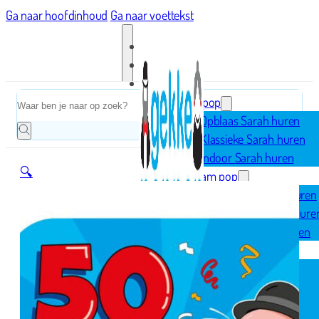
Ga naar hoofdinhoud
Ga naar voettekst
Home
Zoeken
Sarah pop
Opblaas Sarah huren
Klassieke Sarah huren
Indoor Sarah huren
🔍
Abraham pop
Opblaas Abraham huren
Klassieke Abraham hure
Indoor Abraham huren
Geboorte
Opblaasfiguren
Geboorteborden
Ooievaar op nest