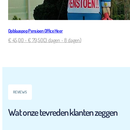
Opblaaspop Pensioen Office Heer
€
45,00
-
€
79,50
(3 dagen - 8 dagen)
REVIEWS
Wat onze tevreden klanten zeggen