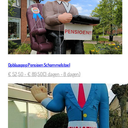
Opblaaspop Pensioen Schommelstoel
€
52,50
-
€
89,50
(3 dagen - 8 dagen)