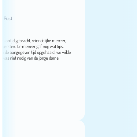
st
ijd gebracht, vriendelijke meneer,
etten. De meneer gaf nog wat tips.
e aangegeven tijd opgehaald, we wilde
niet nodig van de jonge dame.