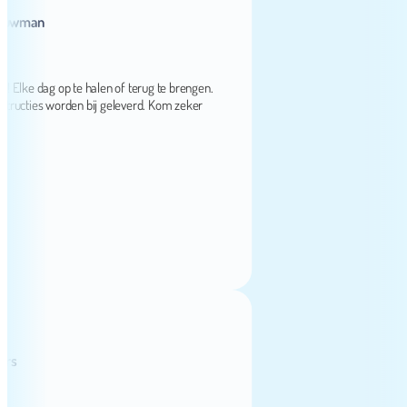
man
e dag op te halen of terug te brengen.
ties worden bij geleverd. Kom zeker