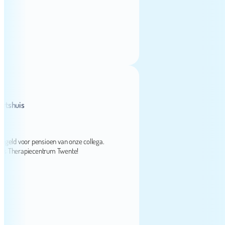
uis
d voor pensioen van onze collega.
herapiecentrum Twente!