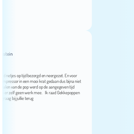
in
etjes op tijd bezorgd en neergezet. En voor
ssor in een mooi krat gedaan dus bijna niet
n van de pop werd op de aangegeven tijd
 zelf geen werk mee. Ik raad Gekkepoppen
bij jullie terug