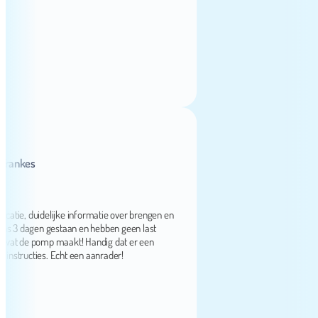
kes
, duidelijke informatie over brengen en
3 dagen gestaan en hebben geen last
 de pomp maakt! Handig dat er een
structies. Echt een aanrader!