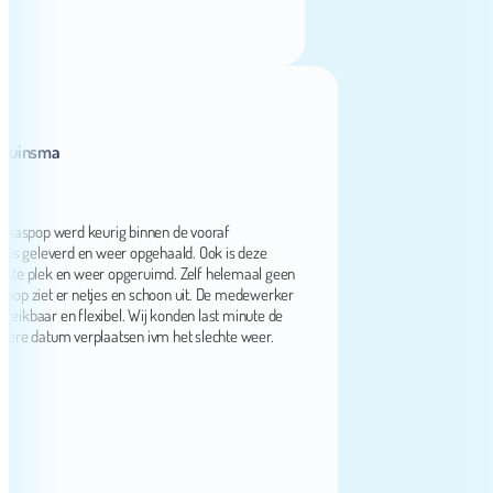
nsma
pop werd keurig binnen de vooraf
eleverd en weer opgehaald. Ook is deze
lek en weer opgeruimd. Zelf helemaal geen
iet er netjes en schoon uit. De medewerker
kbaar en flexibel. Wij konden last minute de
datum verplaatsen ivm het slechte weer.