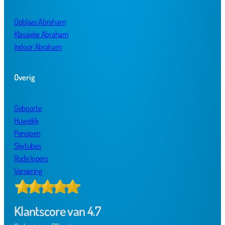
Opblaas Abraham
Klassieke Abraham
Indoor Abraham
Overig
Geboorte
Huwelijk
Pensioen
Skytubes
Rode lopers
Versiering
Klantscore van 4.7