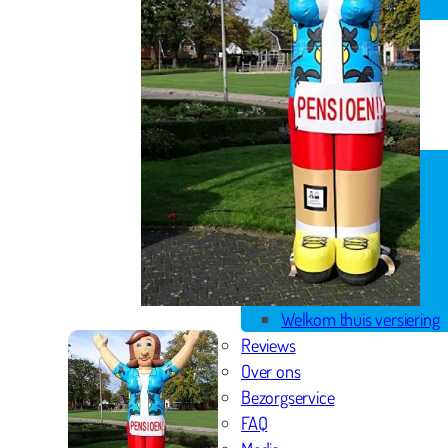
Spandoek geboorte
Huwelijk
Pensioen
Skytubes
Rode loper
Versiering
Geboorte versiering
Geslaagd versiering
Huwelijk versiering
Pensioen versiering
Verjaardag versiering
Voordeelpakketten
Welkom thuis versiering
Reviews
Over ons
Bezorgservice
FAQ