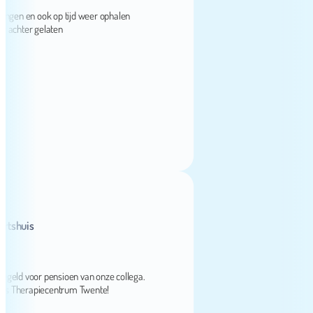
en en ook op tijd weer ophalen
hter gelaten
uis
d voor pensioen van onze collega.
herapiecentrum Twente!