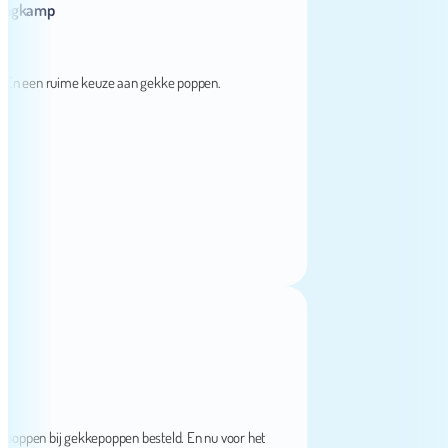
amp
een ruime keuze aan gekke poppen.
n bij gekkepoppen besteld. En nu voor het