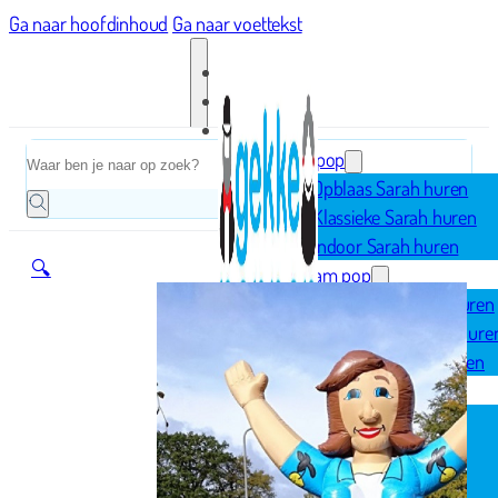
Ga naar hoofdinhoud
Ga naar voettekst
Home
Zoeken
Sarah pop
Opblaas Sarah huren
Klassieke Sarah huren
Indoor Sarah huren
🔍
Abraham pop
Opblaas Abraham huren
Klassieke Abraham hure
Indoor Abraham huren
Geboorte
Opblaasfiguren
Geboorteborden
Ooievaar op nest