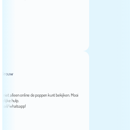
ouw
t alleen online de poppen kunt bekijken. Mooi
e hulp.
l/whatsapp!