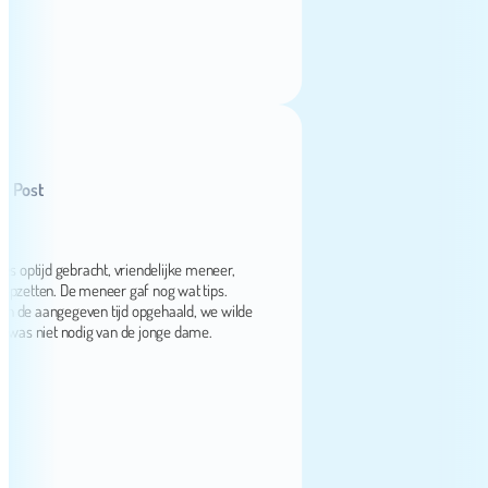
st
ijd gebracht, vriendelijke meneer,
etten. De meneer gaf nog wat tips.
e aangegeven tijd opgehaald, we wilde
niet nodig van de jonge dame.