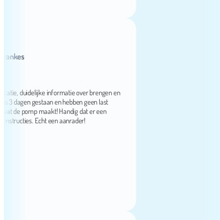
kes
, duidelijke informatie over brengen en
3 dagen gestaan en hebben geen last
 de pomp maakt! Handig dat er een
structies. Echt een aanrader!