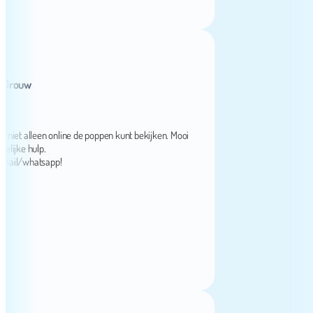
ouw
t alleen online de poppen kunt bekijken. Mooi
e hulp.
l/whatsapp!