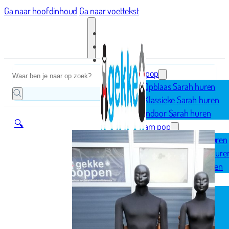
Ga naar hoofdinhoud
Ga naar voettekst
Home
Zoeken
Sarah pop
Opblaas Sarah huren
Klassieke Sarah huren
Indoor Sarah huren
🔍
Abraham pop
Opblaas Abraham huren
Klassieke Abraham hure
Indoor Abraham huren
Geboorte
Opblaasfiguren
Geboorteborden
Ooievaar op nest