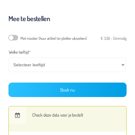
Mee te bestellen
Met masker (huur artikel ter plekke uitzoeken)
€
3,50
- Eénmalig
(required)
Welke leeftijd
*
Boek nu
Check deze data voor je bestelt