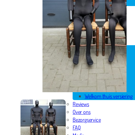
Spandoek geboorte
Huwelijk
Pensioen
Skytubes
Rode loper
Versiering
Geboorte versiering
Geslaagd versiering
Huwelijk versiering
Pensioen versiering
Verjaardag versiering
Voordeelpakketten
Welkom thuis versiering
Reviews
Over ons
Bezorgservice
FAQ