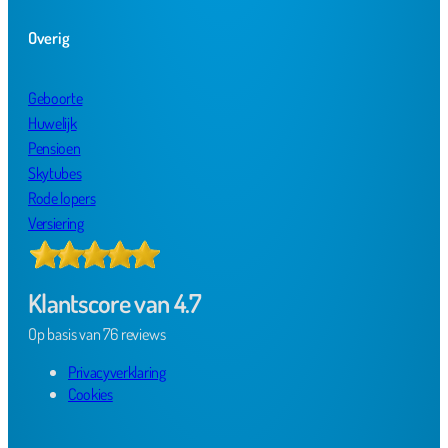
Overig
Geboorte
Huwelijk
Pensioen
Skytubes
Rode lopers
Versiering
Klantscore van 4.7
Op basis van 76 reviews
Privacyverklaring
Cookies