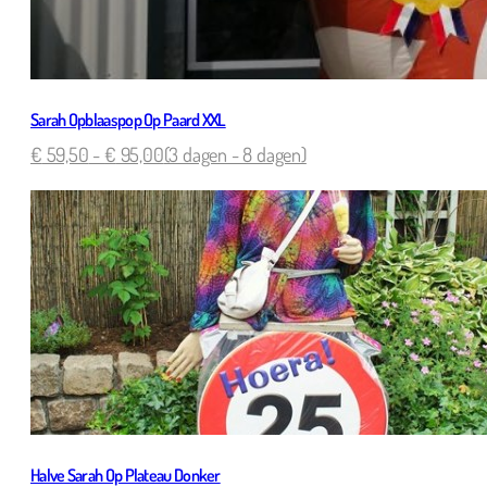
Sarah Opblaaspop Op Paard XXL
€
59,50
-
€
95,00
(3 dagen - 8 dagen)
Halve Sarah Op Plateau Donker