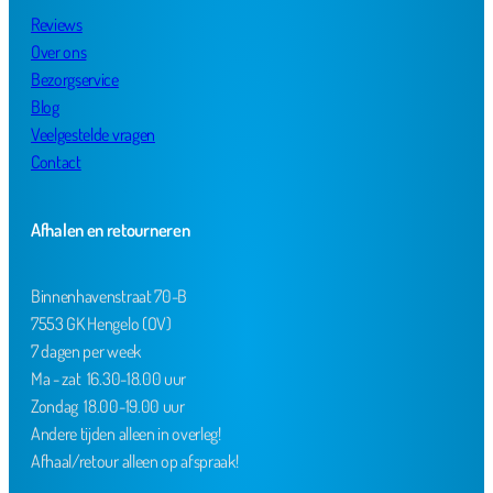
Reviews
Over ons
Bezorgservice
Blog
Veelgestelde vragen
Contact
Afhalen en retourneren
Binnenhavenstraat 70-B
7553 GK Hengelo (OV)
7 dagen per week
Ma - zat 16.30-18.00 uur
Zondag 18.00-19.00 uur
Andere tijden alleen in overleg!
Afhaal/retour alleen op afspraak!