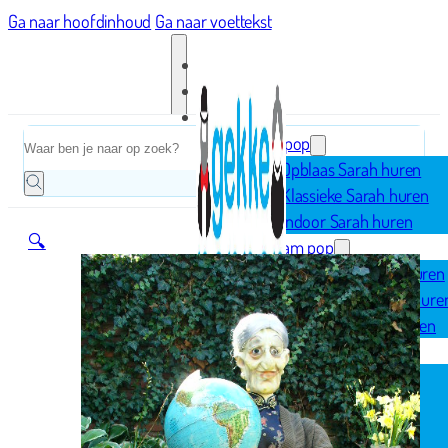
Ga naar hoofdinhoud
Ga naar voettekst
Home
Zoeken
Sarah pop
Opblaas Sarah huren
Klassieke Sarah huren
Indoor Sarah huren
🔍
Abraham pop
Opblaas Abraham huren
Klassieke Abraham hure
Indoor Abraham huren
Geboorte
Opblaasfiguren
Geboorteborden
Ooievaar op nest