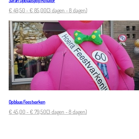
Sarah Opblaaspop Rollator
€
49,50
-
€
85,00
(3 dagen - 8 dagen)
Opblaas Feestvarken
€
45,00
-
€
79,50
(3 dagen - 8 dagen)