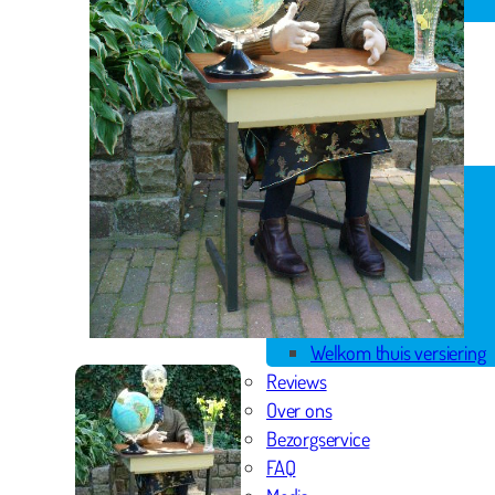
Spandoek geboorte
Huwelijk
Pensioen
Skytubes
Rode loper
Versiering
Geboorte versiering
Geslaagd versiering
Huwelijk versiering
Pensioen versiering
Verjaardag versiering
Voordeelpakketten
Welkom thuis versiering
Reviews
Over ons
Bezorgservice
FAQ