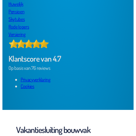
Huwelijk
Pensioen
Skytubes
Rode lopers
Versiering
Klantscore van 4.7
Op basis van 76 reviews
Privacyverklaring
Cookies
Vakantiesluiting bouwvak