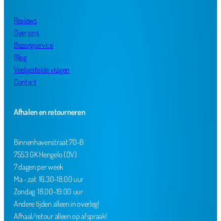
Reviews
Over ons
Bezorgservice
Blog
Veelgestelde vragen
Contact
Afhalen en retourneren
Binnenhavenstraat 70-B
7553 GK Hengelo (OV)
7 dagen per week
Ma - zat 16.30-18.00 uur
Zondag 18.00-19.00 uur
Andere tijden alleen in overleg!
Afhaal/retour alleen op afspraak!