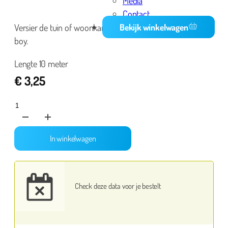
Media
Contact
Bekijk winkelwagen
Versier de tuin of woonkamer met deze vlaggenlijn it’s a
boy.
Lengte 10 meter
€
3,25
Vlaggenlijn
it's
a
In winkelwagen
boy
aantal
Check deze data voor je bestelt