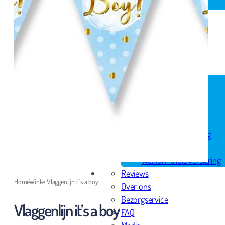
Spandoek geboorte
Huwelijk
Pensioen
Skytubes
Rode loper
Versiering
Geboorte versiering
Geslaagd versiering
Huwelijk versiering
Pensioen versiering
Verjaardag versiering
Voordeelpakketten
Welkom thuis versiering
Reviews
Home
Winkel
Vlaggenlijn it's a boy
Over ons
Bezorgservice
Vlaggenlijn it’s a boy
FAQ