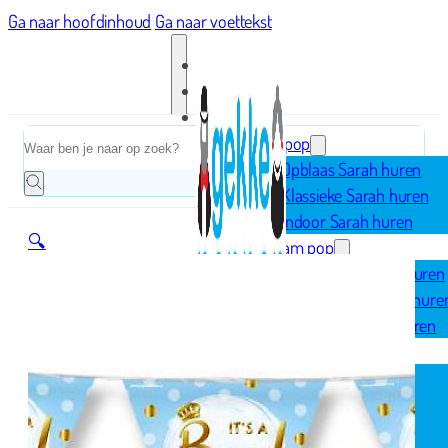
Ga naar hoofdinhoud
Ga naar voettekst
Home
Zoeken
Sarah pop
Opblaas Sarah huren
Klassieke Sarah huren
Indoor Sarah huren
🔍
Abraham pop
Opblaas Abraham huren
Klassieke Abraham hure
Indoor Abraham huren
Geboorte
Opblaasfiguren
Geboorteborden
Ooievaar op nest